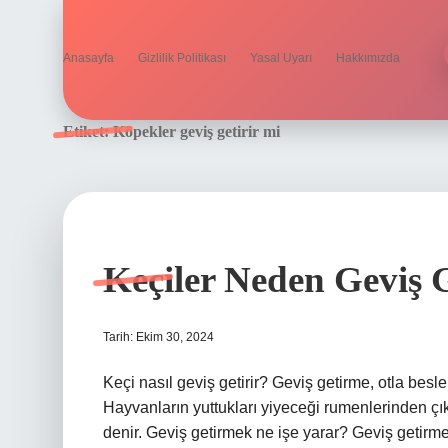
Anasayfa
Gizlilik Politikası
Yasal Uyarı
Hakkımızda
Etiket:
Köpekler geviş getirir mi
Keçiler Neden Geviş G
Tarih: Ekim 30, 2024
Keçi nasıl geviş getirir? Geviş getirme, otla besl
Hayvanların yuttukları yiyeceği rumenlerinden çı
denir. Geviş getirmek ne işe yarar? Geviş getirm