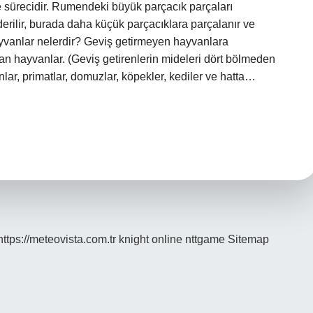
 sürecidir. Rumendeki büyük parçacık parçaları
derilir, burada daha küçük parçacıklara parçalanır ve
ayvanlar nelerdir? Geviş getirmeyen hayvanlara
olan hayvanlar. (Geviş getirenlerin mideleri dört bölmeden
lar, primatlar, domuzlar, köpekler, kediler ve hatta…
https://meteovista.com.tr
knight online
nttgame
Sitemap