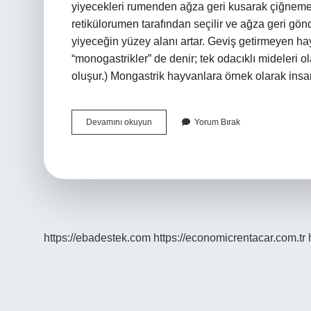
yiyecekleri rumenden ağza geri kusarak çiğneme
retikülorumen tarafından seçilir ve ağza geri gön
yiyeceğin yüzey alanı artar. Geviş getirmeyen h
“monogastrikler” de denir; tek odacıklı mideleri 
oluşur.) Mongastrik hayvanlara örnek olarak insan
Keçiler
Devamını okuyun
Yorum Bırak
Neden
Geviş
Getirir
https://ebadestek.com
https://economicrentacar.com.tr