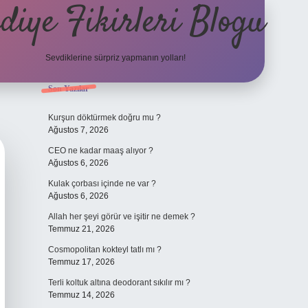
diye Fikirleri Blogu
Sevdiklerine sürpriz yapmanın yolları!
Sidebar
Son Yazılar
elexbet
Kurşun döktürmek doğru mu ?
Ağustos 7, 2026
CEO ne kadar maaş alıyor ?
Ağustos 6, 2026
Kulak çorbası içinde ne var ?
Ağustos 6, 2026
Allah her şeyi görür ve işitir ne demek ?
Temmuz 21, 2026
Cosmopolitan kokteyl tatlı mı ?
Temmuz 17, 2026
Terli koltuk altına deodorant sıkılır mı ?
Temmuz 14, 2026