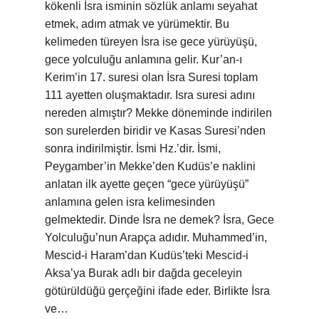
kökenli İsra isminin sözlük anlamı seyahat
etmek, adım atmak ve yürümektir. Bu
kelimeden türeyen İsra ise gece yürüyüşü,
gece yolculuğu anlamına gelir. Kur’an-ı
Kerim’in 17. suresi olan İsra Suresi toplam
111 ayetten oluşmaktadır. Isra suresi adını
nereden almıştır? Mekke döneminde indirilen
son surelerden biridir ve Kasas Suresi’nden
sonra indirilmiştir. İsmi Hz.’dir. İsmi,
Peygamber’in Mekke’den Kudüs’e naklini
anlatan ilk ayette geçen “gece yürüyüşü”
anlamına gelen isra kelimesinden
gelmektedir. Dinde İsra ne demek? İsra, Gece
Yolculuğu’nun Arapça adıdır. Muhammed’in,
Mescid-i Haram’dan Kudüs’teki Mescid-i
Aksa’ya Burak adlı bir dağda geceleyin
götürüldüğü gerçeğini ifade eder. Birlikte İsra
ve…