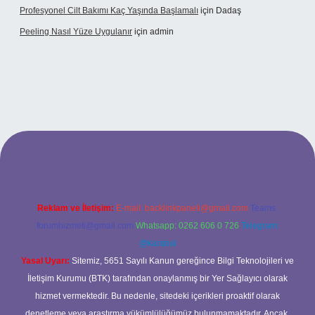
Profesyonel Cilt Bakımı Kaç Yaşında Başlamalı
için
Dadaş
Peeling Nasıl Yüze Uygulanır
için
admin
exbet
Reklam ve İletişim:
E-mail:
backlinkpaneli@gmail.com
Teams:
forumhizmeti@gmail.com
Whatsapp: 0262 606 0 726
Telegram:
@karabul
Yasal Uyarı:
Sitemiz, 5651 Sayılı Kanun gereğince Bilgi Teknolojileri ve
İletişim Kurumu (BTK) tarafından onaylanmış bir Yer Sağlayıcı olarak
hizmet vermektedir. Bu nedenle, sitedeki içerikleri proaktif olarak
denetleme veya araştırma yükümlülüğümüz bulunmamaktadır. Ancak,