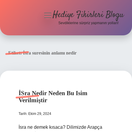
Hediye Fikirleri Blogu
menüyü
aç
Sevdiklerine sürpriz yapmanın yolları!
Anasayfa
Gizlilik Politikası
Etiket:
İsra suresinin anlamı nedir
Yasal Uyarı
Hakkımızda
İSra Nedir Neden Bu Isim
Verilmiştir
Tarih: Ekim 29, 2024
İsra ne demek kısaca? Dilimizde Arapça