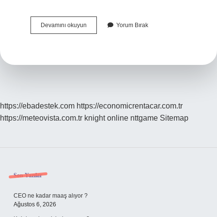
İSra
Devamını okuyun
Yorum Bırak
Nedir
Neden
Bu
Isim
Verilmiştir
https://ebadestek.com
https://economicrentacar.com.tr
https://meteovista.com.tr
knight online
nttgame
Sitemap
Sidebar
Son Yazılar
CEO ne kadar maaş alıyor ?
Ağustos 6, 2026