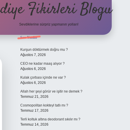
diye Fikirleri Blogu
Sevdiklerine sürpriz yapmanın yolları!
Sidebar
Son Yazılar
Kurşun döktürmek doğru mu ?
Ağustos 7, 2026
CEO ne kadar maaş alıyor ?
Ağustos 6, 2026
Kulak çorbası içinde ne var ?
Ağustos 6, 2026
Allah her şeyi görür ve işitir ne demek ?
Temmuz 21, 2026
Cosmopolitan kokteyl tatlı mı ?
Temmuz 17, 2026
Terli koltuk altına deodorant sıkılır mı ?
Temmuz 14, 2026