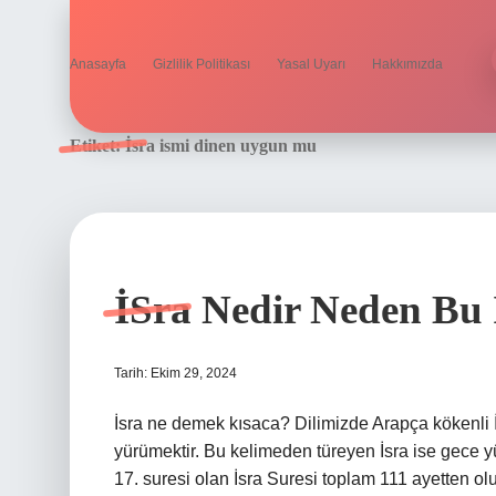
Anasayfa
Gizlilik Politikası
Yasal Uyarı
Hakkımızda
Etiket:
İsra ismi dinen uygun mu
İSra Nedir Neden Bu 
Tarih: Ekim 29, 2024
İsra ne demek kısaca? Dilimizde Arapça kökenli 
yürümektir. Bu kelimeden türeyen İsra ise gece y
17. suresi olan İsra Suresi toplam 111 ayetten ol