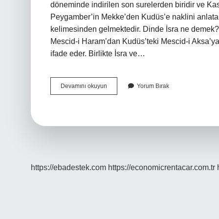
döneminde indirilen son surelerden biridir ve Kasa
Peygamber’in Mekke’den Kudüs’e naklini anlatan
kelimesinden gelmektedir. Dinde İsra ne demek?
Mescid-i Haram’dan Kudüs’teki Mescid-i Aksa’ya 
ifade eder. Birlikte İsra ve…
İSra
Devamını okuyun
Yorum Bırak
Nedir
Neden
Bu
Isim
Verilmiştir
https://ebadestek.com
https://economicrentacar.com.tr