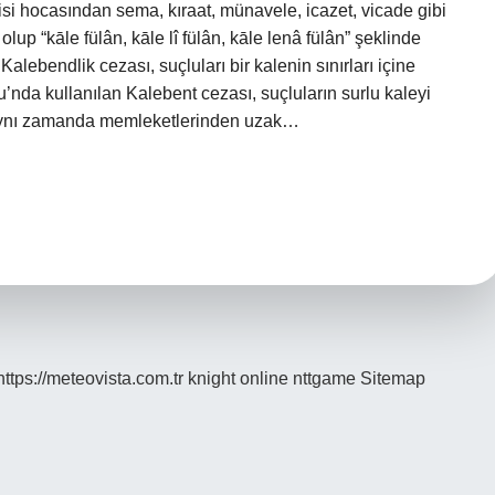
isi hocasından sema, kıraat, münavele, icazet, vicade gibi
olup “kāle fülân, kāle lî fülân, kāle lenâ fülân” şeklinde
lebendlik cezası, suçluları bir kalenin sınırları içine
nda kullanılan Kalebent cezası, suçluların surlu kaleyi
e aynı zamanda memleketlerinden uzak…
https://meteovista.com.tr
knight online
nttgame
Sitemap