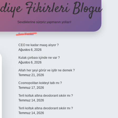
diye Fikirleri Blogu
Sevdiklerine sürpriz yapmanın yolları!
Sidebar
Son Yazılar
elexbet
CEO ne kadar maaş alıyor ?
Ağustos 6, 2026
Kulak çorbası içinde ne var ?
Ağustos 6, 2026
Allah her şeyi görür ve işitir ne demek ?
Temmuz 21, 2026
Cosmopolitan kokteyl tatlı mı ?
Temmuz 17, 2026
Terli koltuk altına deodorant sıkılır mı ?
Temmuz 14, 2026
Terli koltuk altına deodorant sıkılır mı ?
Temmuz 14, 2026