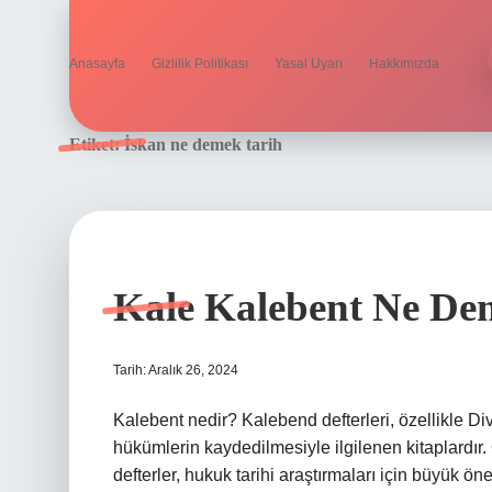
Anasayfa
Gizlilik Politikası
Yasal Uyarı
Hakkımızda
Etiket:
İskan ne demek tarih
Kale Kalebent Ne De
Tarih: Aralık 26, 2024
Kalebent nedir? Kalebend defterleri, özellikle Di
hükümlerin kaydedilmesiyle ilgilenen kitaplardı
defterler, hukuk tarihi araştırmaları için büyük 