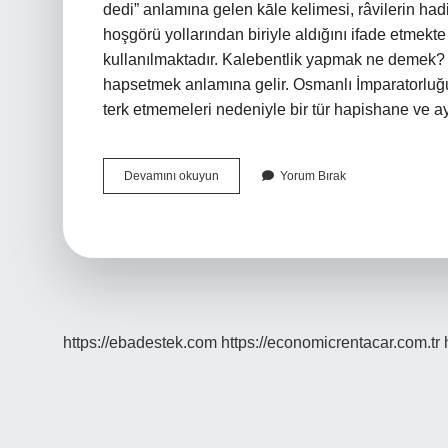
dedi” anlamına gelen kāle kelimesi, râvilerin had
hoşgörü yollarından biriyle aldığını ifade etmekte 
kullanılmaktadır. Kalebentlik yapmak ne demek? Ka
hapsetmek anlamına gelir. Osmanlı İmparatorluğu’
terk etmemeleri nedeniyle bir tür hapishane v
Kale
Devamını okuyun
Yorum Bırak
Kalebent
Ne
Demek
https://ebadestek.com
https://economicrentacar.com.tr