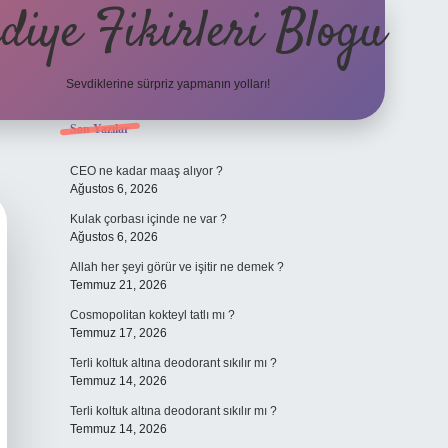
diye Fikirleri Blogu
Sevdiklerine sürpriz yapmanın yolları!
Sidebar
Son Yazılar
elexbet
CEO ne kadar maaş alıyor ?
Ağustos 6, 2026
Kulak çorbası içinde ne var ?
Ağustos 6, 2026
Allah her şeyi görür ve işitir ne demek ?
Temmuz 21, 2026
Cosmopolitan kokteyl tatlı mı ?
Temmuz 17, 2026
Terli koltuk altına deodorant sıkılır mı ?
Temmuz 14, 2026
Terli koltuk altına deodorant sıkılır mı ?
Temmuz 14, 2026