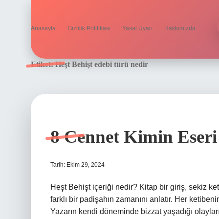
Anasayfa
Gizlilik Politikası
Yasal Uyarı
Hakkımızda
Etiket:
Heşt Behişt edebi türü nedir
8 Cennet Kimin Eseri
Tarih: Ekim 29, 2024
Heşt Behişt içeriği nedir? Kitap bir giriş, sekiz k
farklı bir padişahın zamanını anlatır. Her ketiben
Yazarın kendi döneminde bizzat yaşadığı olayları