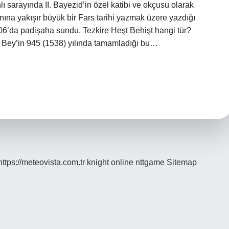
nlı sarayında II. Bayezid’in özel katibi ve okçusu olarak
nına yakışır büyük bir Fars tarihi yazmak üzere yazdığı
506’da padişaha sundu. Tezkire Heşt Behişt hangi tür?
î Bey’in 945 (1538) yılında tamamladığı bu…
https://meteovista.com.tr
knight online
nttgame
Sitemap