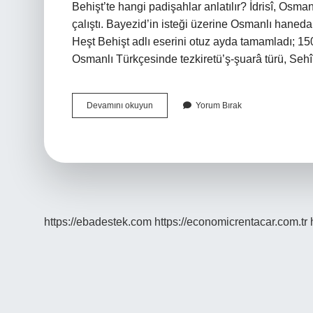
Behişt’te hangi padişahlar anlatılır? İdrisî, Osma
çalıştı. Bayezid’in isteği üzerine Osmanlı haneda
Heşt Behişt adlı eserini otuz ayda tamamladı; 1
Osmanlı Türkçesinde tezkiretü’ş-şuarâ türü, Seh
8
Devamını okuyun
Yorum Bırak
Cennet
Kimin
Eseri
https://ebadestek.com
https://economicrentacar.com.tr