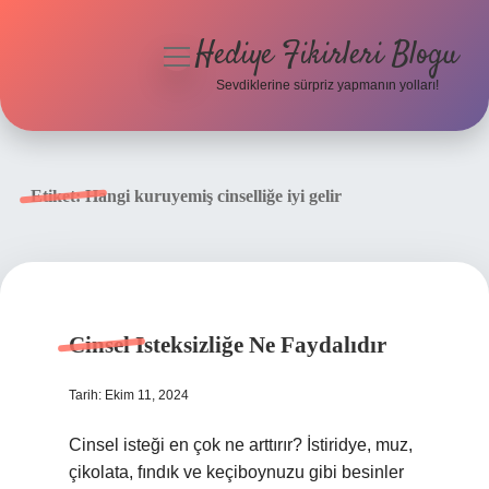
Hediye Fikirleri Blogu
menüyü
aç
Sevdiklerine sürpriz yapmanın yolları!
Anasayfa
Gizlilik Politikası
Etiket:
Hangi kuruyemiş cinselliğe iyi gelir
Yasal Uyarı
Hakkımızda
Cinsel Isteksizliğe Ne Faydalıdır
Tarih: Ekim 11, 2024
Cinsel isteği en çok ne arttırır? İstiridye, muz,
çikolata, fındık ve keçiboynuzu gibi besinler