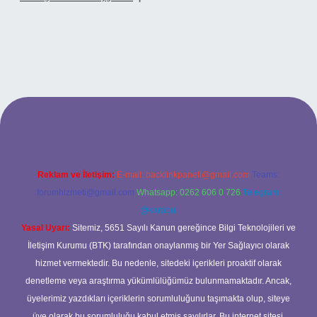
xbet
Reklam ve İletişim:
E-mail:
backlinkpaneli@gmail.com
Teams:
forumhizmeti@gmail.com
Whatsapp: 0262 606 0 726
Telegram:
@karabul
Yasal Uyarı:
Sitemiz, 5651 Sayılı Kanun gereğince Bilgi Teknolojileri ve
İletişim Kurumu (BTK) tarafından onaylanmış bir Yer Sağlayıcı olarak
hizmet vermektedir. Bu nedenle, sitedeki içerikleri proaktif olarak
denetleme veya araştırma yükümlülüğümüz bulunmamaktadır. Ancak,
üyelerimiz yazdıkları içeriklerin sorumluluğunu taşımakta olup, siteye
üye olarak bu sorumluluğu kabul etmiş sayılırlar. Bu internet sitesi,