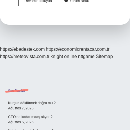
Cinsel
Devamını okuyun
Yorum Bırak
Isteksizliğe
Ne
Faydalıdır
https://ebadestek.com
https://economicrentacar.com.tr
https://meteovista.com.tr
knight online
nttgame
Sitemap
Sidebar
Son Yazılar
Kurşun döktürmek doğru mu ?
Ağustos 7, 2026
CEO ne kadar maaş alıyor ?
Ağustos 6, 2026