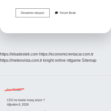
Gebelikte
Devamını okuyun
Yorum Bırak
Karın
Ne
Zaman
Belli
Olur
https://ebadestek.com
https://economicrentacar.com.tr
https://meteovista.com.tr
knight online
nttgame
Sitemap
Sidebar
Son Yazılar
CEO ne kadar maaş alıyor ?
Ağustos 6, 2026