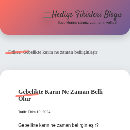
Hediye Fikirleri Blogu
menüyü
aç
Sevdiklerine sürpriz yapmanın yolları!
Anasayfa
Gizlilik Politikası
Etiket:
Gebelikte karın ne zaman belirginleşir
Yasal Uyarı
Hakkımızda
Gebelikte Karın Ne Zaman Belli
Olur
Tarih: Ekim 10, 2024
Gebelikte karın ne zaman belirginleşir?