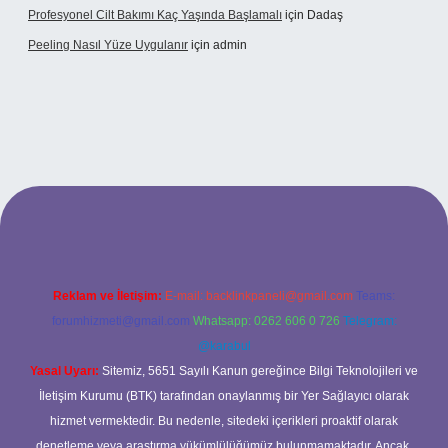
Profesyonel Cilt Bakımı Kaç Yaşında Başlamalı
için
Dadaş
Peeling Nasıl Yüze Uygulanır
için
admin
xbet
Reklam ve İletişim:
E-mail:
backlinkpaneli@gmail.com
Teams:
forumhizmeti@gmail.com
Whatsapp: 0262 606 0 726
Telegram:
@karabul
Yasal Uyarı:
Sitemiz, 5651 Sayılı Kanun gereğince Bilgi Teknolojileri ve
İletişim Kurumu (BTK) tarafından onaylanmış bir Yer Sağlayıcı olarak
hizmet vermektedir. Bu nedenle, sitedeki içerikleri proaktif olarak
denetleme veya araştırma yükümlülüğümüz bulunmamaktadır. Ancak,