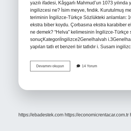
yazılı ifadesi, Kâşgarlı Mahmud’un 1073 yılında y
ingilizcesi ne? İsim meyve, fındık. Kurutulmuş me
teriminin İngilizce-Türkçe Sözlükteki anlamları
ekstra biber koydu. Çorbasına ekstra karabiber e
ne demek? “Helva” kelimesinin İngilizce-Türkçe s
sonuçKategoriİngilizce2Genelhalvah i.3Genelhal
yapılan tatlı et benzeri bir tatlıdır i. Susam ingili
Pekmez
Devamını okuyun
14 Yorum
Ingilizce
Ne
Demek
https://ebadestek.com
https://economicrentacar.com.tr