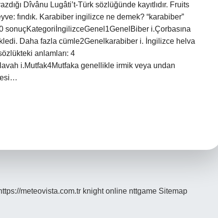
azdığı Dîvânu Lugâti’t-Türk sözlüğünde kayıtlıdır. Fruits
yve: fındık. Karabiber ingilizce ne demek? “karabiber”
: 10 sonuçKategoriİngilizceGenel1GenelBiber i.Çorbasına
kledi. Daha fazla cümle2Genelkarabiber i. İngilizce helva
özlükteki anlamları: 4
avah i.Mutfak4Mutfaka genellikle irmik veya undan
zcesi…
https://meteovista.com.tr
knight online
nttgame
Sitemap