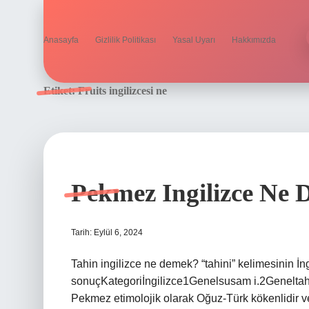
Anasayfa
Gizlilik Politikası
Yasal Uyarı
Hakkımızda
Etiket:
Fruits ingilizcesi ne
Pekmez Ingilizce Ne
Tarih: Eylül 6, 2024
Tahin ingilizce ne demek? “tahini” kelimesinin İn
sonuçKategoriİngilizce1Genelsusam i.2Geneltahi
Pekmez etimolojik olarak Oğuz-Türk kökenlidir ve