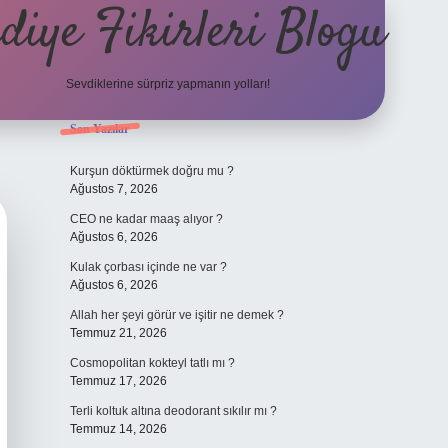
diye Fikirleri Blogu
Sevdiklerine sürpriz yapmanın yolları!
Sidebar
Son Yazılar
elexbet
Kurşun döktürmek doğru mu ?
Ağustos 7, 2026
CEO ne kadar maaş alıyor ?
Ağustos 6, 2026
Kulak çorbası içinde ne var ?
Ağustos 6, 2026
Allah her şeyi görür ve işitir ne demek ?
Temmuz 21, 2026
Cosmopolitan kokteyl tatlı mı ?
Temmuz 17, 2026
Terli koltuk altına deodorant sıkılır mı ?
Temmuz 14, 2026