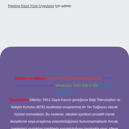
Peeling Nasıl Yüze Uygulanır
için
admin
Reklam ve İletişim:
E-mail:
backlinkpaneli@gmail.com
Teams:
forumhizmeti@gmail.com
Whatsapp: 0262 606 0 726
Telegram:
@karabul
Yasal Uyarı:
Sitemiz, 5651 Sayılı Kanun gereğince Bilgi Teknolojileri ve
İletişim Kurumu (BTK) tarafından onaylanmış bir Yer Sağlayıcı olarak
hizmet vermektedir. Bu nedenle, sitedeki içerikleri proaktif olarak
denetleme veya araştırma yükümlülüğümüz bulunmamaktadır. Ancak,
üyelerimiz yazdıkları içeriklerin sorumluluğunu taşımakta olup, siteye