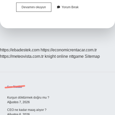
Mutfakta
Devamını okuyun
Yorum Bırak
Hangi
Bitkiler
Yetişir
https://ebadestek.com
https://economicrentacar.com.tr
https://meteovista.com.tr
knight online
nttgame
Sitemap
Sidebar
Son Yazılar
Kurşun döktürmek doğru mu ?
Ağustos 7, 2026
CEO ne kadar maaş alıyor ?
Ağustos 6, 2026