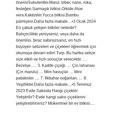
önerisiSukulentler.Marul, biber, nane, roka,
fesleğen.Sarmaşık bitkisi.Orkide.Aloe
vera.Kaktüsler.Yucca bitkisi.Bambu
palmiyesi.Daha fazla makale…•3 Ocak 2024
En çabuk yetişen bitkiler nelerdir?
Bahçecilikte yeniyseniz; veya daha da
önemlisi, biraz sabırsızsanız, en hızlı
büyüyen sebzeleri ve çiçekleri öğrenmek için
okumaya devam edin! Turp. Bu harika sebze
size etkili ve hızlı sonuçlar verecektir. …
Bezelye. … 3. Kadife çiçeği. … Çin lahanası
(Çin marulu) … Mini havuçlar … Mini
patatesler. … 7. İlkbahar soğanları. … 8.
Yeşillikler.Daha fazla makale…•5 Temmuz
2023 Evde Saksıda Hangi çiçekler
Yetiştirilir? Evde hangi saksı çiçeklerini
yetiştirebilirsiniz? Mükemmel bir ev bitkisi:…