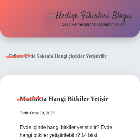
Hediye Fikirleri Blogu
menüyü
aç
Sevdiklerine sürpriz yapmanın yolları!
Anasayfa
Gizlilik Politikası
Etiket:
Evde Saksıda Hangi çiçekler Yetiştirilir
Yasal Uyarı
Hakkımızda
Mutfakta Hangi Bitkiler Yetişir
Tarih: Ocak 19, 2025
Evde içinde hangi bitkiler yetiştirilir? Evde
hangi bitkiler yetiştirilebilir? 14 bitki