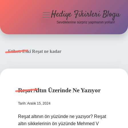
Hediye Fikirleri Blogu
menüyü
aç
Sevdiklerine sürpriz yapmanın yolları!
Anasayfa
Gizlilik Politikası
Etiket:
Eski Reşat ne kadar
Yasal Uyarı
Hakkımızda
Reşat Altın Üzerinde Ne Yazıyor
Tarih: Aralık 15, 2024
Reşat altının ön yüzünde ne yazıyor? Reşat
altın sikkelerinin ön yüzünde Mehmed V