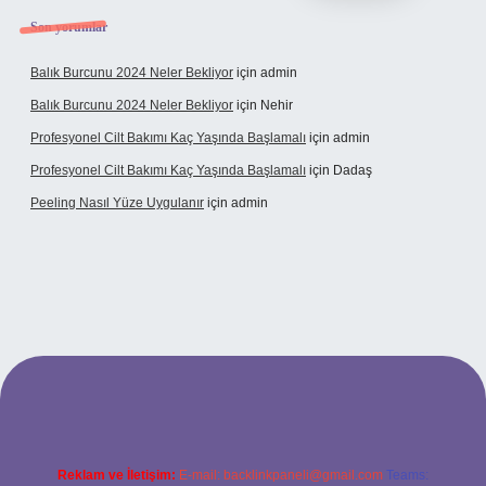
Son yorumlar
Balık Burcunu 2024 Neler Bekliyor
için
admin
Balık Burcunu 2024 Neler Bekliyor
için
Nehir
Profesyonel Cilt Bakımı Kaç Yaşında Başlamalı
için
admin
Profesyonel Cilt Bakımı Kaç Yaşında Başlamalı
için
Dadaş
Peeling Nasıl Yüze Uygulanır
için
admin
bet
Reklam ve İletişim:
E-mail:
backlinkpaneli@gmail.com
Teams: