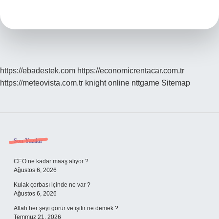
Üzerinde
Ne
Yazıyor
https://ebadestek.com
https://economicrentacar.com.tr
https://meteovista.com.tr
knight online
nttgame
Sitemap
Sidebar
Son Yazılar
CEO ne kadar maaş alıyor ?
Ağustos 6, 2026
Kulak çorbası içinde ne var ?
Ağustos 6, 2026
Allah her şeyi görür ve işitir ne demek ?
Temmuz 21, 2026