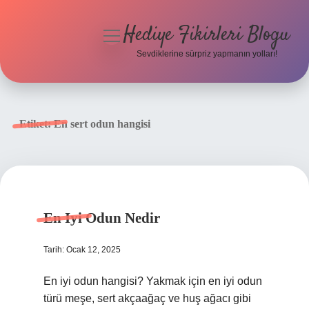
Hediye Fikirleri Blogu
menüyü
aç
Sevdiklerine sürpriz yapmanın yolları!
Anasayfa
Gizlilik Politikası
Etiket:
En sert odun hangisi
Yasal Uyarı
Hakkımızda
En Iyi Odun Nedir
Tarih: Ocak 12, 2025
En iyi odun hangisi? Yakmak için en iyi odun
türü meşe, sert akçaağaç ve huş ağacı gibi