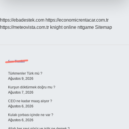
https://ebadestek.com
https://economicrentacar.com.tr
https://meteovista.com.tr
knight online
nttgame
Sitemap
Sidebar
Son Yazılar
Türkmenler Türk mü ?
Ağustos 9, 2026
Kurşun döktürmek doğru mu ?
Ağustos 7, 2026
CEO ne kadar maaş alıyor ?
Ağustos 6, 2026
Kulak çorbası içinde ne var ?
Ağustos 6, 2026
Allah her şeyi görür ve işitir ne demek ?