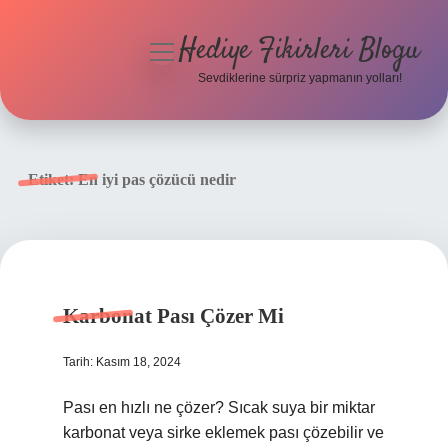
Hediye Fikirleri Blogu
menüyü
aç
Sevdiklerine sürpriz yapmanın yolları!
Anasayfa
Gizlilik Politikası
Etiket:
En iyi pas çözücü nedir
Yasal Uyarı
Hakkımızda
Karbonat Pası Çözer Mi
Tarih: Kasım 18, 2024
Pası en hızlı ne çözer? Sıcak suya bir miktar
karbonat veya sirke eklemek pası çözebilir ve