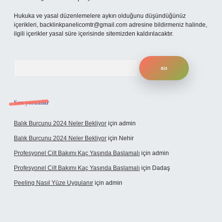
Hukuka ve yasal düzenlemelere aykırı olduğunu düşündüğünüz
içerikleri,
backlinkpanelicomtr@gmail.com
adresine bildirmeniz halinde,
ilgili içerikler yasal süre içerisinde sitemizden kaldırılacaktır.
Arama
Son yorumlar
Balık Burcunu 2024 Neler Bekliyor
için
admin
Balık Burcunu 2024 Neler Bekliyor
için
Nehir
Profesyonel Cilt Bakımı Kaç Yaşında Başlamalı
için
admin
Profesyonel Cilt Bakımı Kaç Yaşında Başlamalı
için
Dadaş
Peeling Nasıl Yüze Uygulanır
için
admin