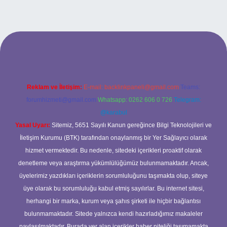
xbet
Reklam ve İletişim:
E-mail:
backlinkpaneli@gmail.com
Teams:
forumhizmeti@gmail.com
Whatsapp: 0262 606 0 726
Telegram:
@karabul
Yasal Uyarı:
Sitemiz, 5651 Sayılı Kanun gereğince Bilgi Teknolojileri ve
İletişim Kurumu (BTK) tarafından onaylanmış bir Yer Sağlayıcı olarak
hizmet vermektedir. Bu nedenle, sitedeki içerikleri proaktif olarak
denetleme veya araştırma yükümlülüğümüz bulunmamaktadır. Ancak,
üyelerimiz yazdıkları içeriklerin sorumluluğunu taşımakta olup, siteye
üye olarak bu sorumluluğu kabul etmiş sayılırlar. Bu internet sitesi,
herhangi bir marka, kurum veya şahıs şirketi ile hiçbir bağlantısı
bulunmamaktadır. Sitede yalnızca kendi hazırladığımız makaleler
paylaşılmaktadır. Burada yer alan içerikler haber niteliği taşımamakta