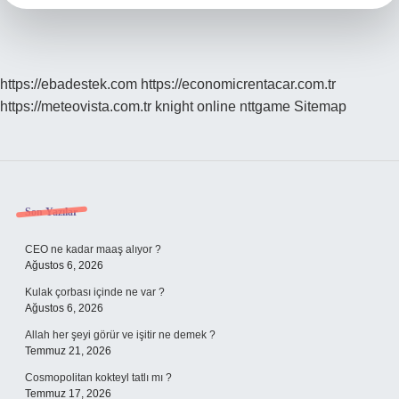
https://ebadestek.com
https://economicrentacar.com.tr
https://meteovista.com.tr
knight online
nttgame
Sitemap
Sidebar
Son Yazılar
CEO ne kadar maaş alıyor ?
Ağustos 6, 2026
Kulak çorbası içinde ne var ?
Ağustos 6, 2026
Allah her şeyi görür ve işitir ne demek ?
Temmuz 21, 2026
Cosmopolitan kokteyl tatlı mı ?
Temmuz 17, 2026