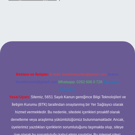
xbet
Reklam ve İletişim:
E-mail:
backlinkpaneli@gmail.com
Teams:
forumhizmeti@gmail.com
Whatsapp: 0262 606 0 726
Telegram:
@karabul
Yasal Uyarı:
Sitemiz, 5651 Sayılı Kanun gereğince Bilgi Teknolojileri ve
İletişim Kurumu (BTK) tarafından onaylanmış bir Yer Sağlayıcı olarak
hizmet vermektedir. Bu nedenle, sitedeki içerikleri proaktif olarak
denetleme veya araştırma yükümlülüğümüz bulunmamaktadır. Ancak,
üyelerimiz yazdıkları içeriklerin sorumluluğunu taşımakta olup, siteye
üye olarak bu sorumluluğu kabul etmiş sayılırlar. Bu internet sitesi,