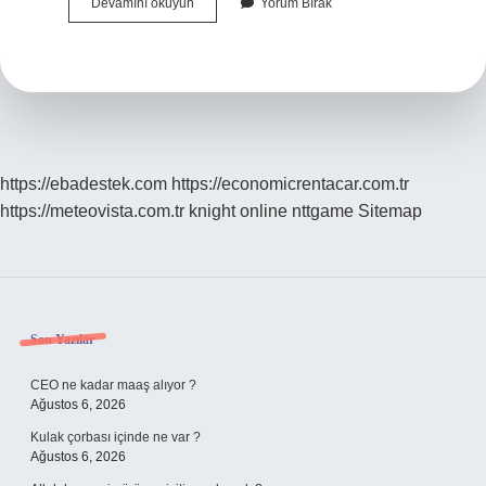
Efsunlar
Devamını okuyun
Yorum Bırak
Ne
Demek
https://ebadestek.com
https://economicrentacar.com.tr
https://meteovista.com.tr
knight online
nttgame
Sitemap
Sidebar
Son Yazılar
CEO ne kadar maaş alıyor ?
Ağustos 6, 2026
Kulak çorbası içinde ne var ?
Ağustos 6, 2026