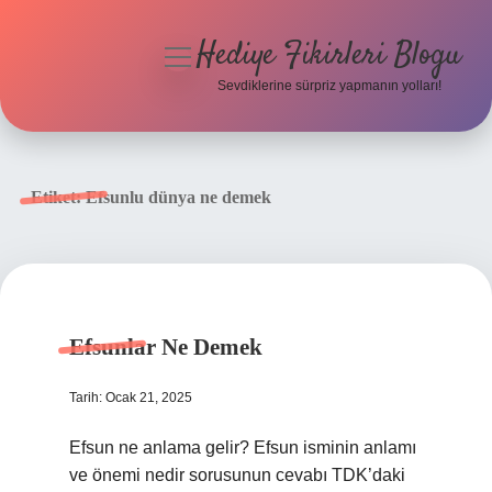
Hediye Fikirleri Blogu
menüyü
aç
Sevdiklerine sürpriz yapmanın yolları!
Anasayfa
Gizlilik Politikası
Etiket:
Efsunlu dünya ne demek
Yasal Uyarı
Hakkımızda
Efsunlar Ne Demek
Tarih: Ocak 21, 2025
Efsun ne anlama gelir? Efsun isminin anlamı
ve önemi nedir sorusunun cevabı TDK’daki