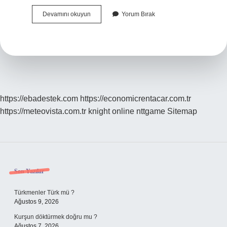
Aslen
Devamını okuyun
Yorum Bırak
Arap
Olanlara
Ne
Denir
https://ebadestek.com
https://economicrentacar.com.tr
https://meteovista.com.tr
knight online
nttgame
Sitemap
Sidebar
Son Yazılar
Türkmenler Türk mü ?
Ağustos 9, 2026
Kurşun döktürmek doğru mu ?
Ağustos 7, 2026