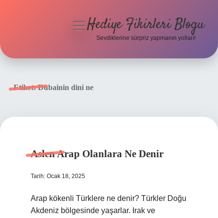
Hediye Fikirleri Blogu
menüyü
aç
Sevdiklerine sürpriz yapmanın yolları!
Anasayfa
Gizlilik Politikası
Etiket:
Dubainin dini ne
Yasal Uyarı
Hakkımızda
Aslen Arap Olanlara Ne Denir
Tarih: Ocak 18, 2025
Arap kökenli Türklere ne denir? Türkler Doğu
Akdeniz bölgesinde yaşarlar. Irak ve