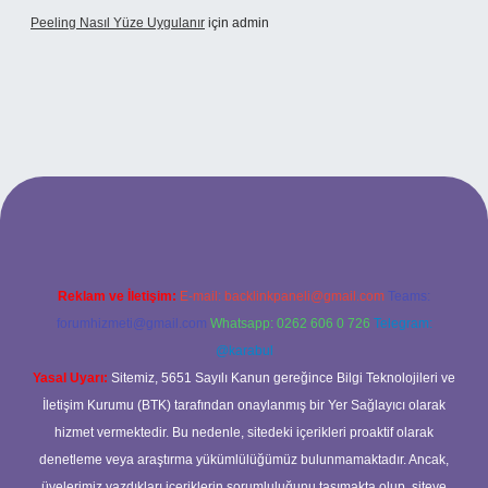
Peeling Nasıl Yüze Uygulanır
için
admin
xbet
Reklam ve İletişim:
E-mail:
backlinkpaneli@gmail.com
Teams:
forumhizmeti@gmail.com
Whatsapp: 0262 606 0 726
Telegram:
@karabul
Yasal Uyarı:
Sitemiz, 5651 Sayılı Kanun gereğince Bilgi Teknolojileri ve
İletişim Kurumu (BTK) tarafından onaylanmış bir Yer Sağlayıcı olarak
hizmet vermektedir. Bu nedenle, sitedeki içerikleri proaktif olarak
denetleme veya araştırma yükümlülüğümüz bulunmamaktadır. Ancak,
üyelerimiz yazdıkları içeriklerin sorumluluğunu taşımakta olup, siteye