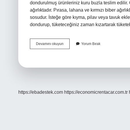
dondurulmuş ürünleriniz kuru buzla teslim edilir.
ağırlıktadır. Pırasa, lahana ve kırmızı biber ağırlı
sosudur. İsteğe göre kıyma, pilav veya tavuk ekle
dondurup, tüketeceğiniz zaman kızartarak tüketebi
Spring
Devamını okuyun
Yorum Bırak
Rolls
Içinde
Ne
Var
https://ebadestek.com
https://economicrentacar.com.tr