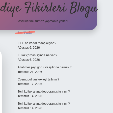
diye Fikirleri Blogu
Sevdiklerine sürpriz yapmanın yolları!
Sidebar
Son Yazılar
elexbet
CEO ne kadar maaş alıyor ?
Ağustos 6, 2026
Kulak çorbası içinde ne var ?
Ağustos 6, 2026
Allah her şeyi görür ve işitir ne demek ?
Temmuz 21, 2026
Cosmopolitan kokteyl tatlı mı ?
Temmuz 17, 2026
Terli koltuk altına deodorant sıkılır mı ?
Temmuz 14, 2026
Terli koltuk altına deodorant sıkılır mı ?
Temmuz 14, 2026