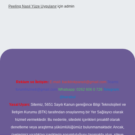
Peeling Nasıl Yüze Uygulanır
için
admin
exbet
Reklam ve İletişim:
E-mail:
backlinkpaneli@gmail.com
Teams:
forumhizmeti@gmail.com
Whatsapp: 0262 606 0 726
Telegram:
@karabul
Yasal Uyarı:
Sitemiz, 5651 Sayılı Kanun gereğince Bilgi Teknolojileri ve
İletişim Kurumu (BTK) tarafından onaylanmış bir Yer Sağlayıcı olarak
hizmet vermektedir. Bu nedenle, sitedeki içerikleri proaktif olarak
denetleme veya araştırma yükümlülüğümüz bulunmamaktadır. Ancak,
üyelerimiz yazdıkları içeriklerin sorumluluğunu taşımakta olup, siteye