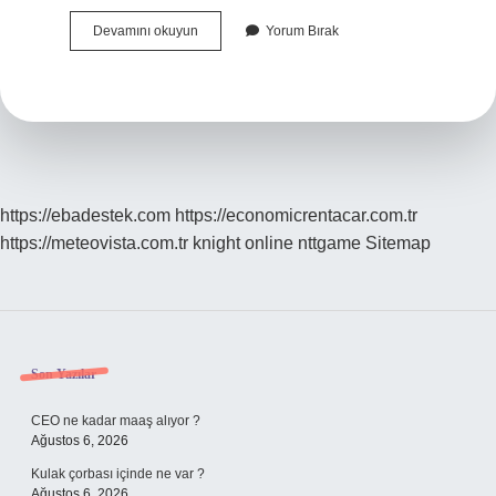
Çiğneme
Devamını okuyun
Yorum Bırak
Zorluğu
Neden
Olur
https://ebadestek.com
https://economicrentacar.com.tr
https://meteovista.com.tr
knight online
nttgame
Sitemap
Sidebar
Son Yazılar
CEO ne kadar maaş alıyor ?
Ağustos 6, 2026
Kulak çorbası içinde ne var ?
Ağustos 6, 2026