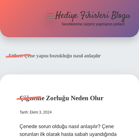
Hediye Fikirleri Blogu
menüyü
aç
Sevdiklerine sürpriz yapmanın yolları!
Anasayfa
Gizlilik Politikası
Etiket:
Çene yapısı bozukluğu nasıl anlaşılır
Yasal Uyarı
Hakkımızda
Çiğneme Zorluğu Neden Olur
Tarih: Ekim 3, 2024
Çenede sorun olduğu nasıl anlaşılır? Çene
sorunları ilk olarak hasta sabah uyandığında