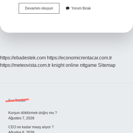
Çiğneme
Devamını okuyun
Yorum Bırak
Zorluğu
Neden
Olur
https://ebadestek.com
https://economicrentacar.com.tr
https://meteovista.com.tr
knight online
nttgame
Sitemap
Sidebar
Son Yazılar
Kurşun döktürmek doğru mu ?
Ağustos 7, 2026
CEO ne kadar maaş alıyor ?
Ağustos 6, 2026