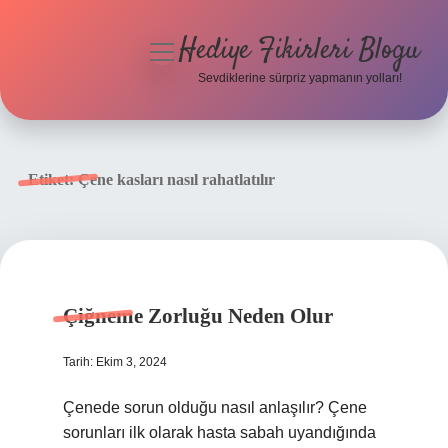
Hediye Fikirleri Blogu
menüyü
aç
Sevdiklerine sürpriz yapmanın yolları!
Anasayfa
Gizlilik Politikası
Etiket:
Çene kasları nasıl rahatlatılır
Yasal Uyarı
Hakkımızda
Çiğneme Zorluğu Neden Olur
Tarih: Ekim 3, 2024
Çenede sorun olduğu nasıl anlaşılır? Çene
sorunları ilk olarak hasta sabah uyandığında