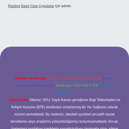
Peeling Nasıl Yüze Uygulanır
için
admin
xbet
Reklam ve İletişim:
E-mail:
backlinkpaneli@gmail.com
Teams:
forumhizmeti@gmail.com
Whatsapp: 0262 606 0 726
Telegram:
@karabul
Yasal Uyarı:
Sitemiz, 5651 Sayılı Kanun gereğince Bilgi Teknolojileri ve
İletişim Kurumu (BTK) tarafından onaylanmış bir Yer Sağlayıcı olarak
hizmet vermektedir. Bu nedenle, sitedeki içerikleri proaktif olarak
denetleme veya araştırma yükümlülüğümüz bulunmamaktadır. Ancak,
üyelerimiz yazdıkları içeriklerin sorumluluğunu taşımakta olup, siteye