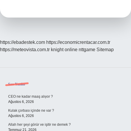
Cisim
Nedir
https://ebadestek.com
https://economicrentacar.com.tr
https://meteovista.com.tr
knight online
nttgame
Sitemap
Sidebar
Son Yazılar
CEO ne kadar maaş alıyor ?
Ağustos 6, 2026
Kulak çorbası içinde ne var ?
Ağustos 6, 2026
Allah her şeyi görür ve işitir ne demek ?
Temmuz 21, 2026