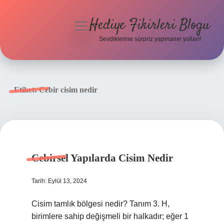
Hediye Fikirleri Blogu
menüyü
aç
Sevdiklerine sürpriz yapmanın yolları!
Anasayfa
Gizlilik Politikası
Etiket:
Cebir cisim nedir
Yasal Uyarı
Hakkımızda
Cebirsel Yapılarda Cisim Nedir
Tarih: Eylül 13, 2024
Cisim tamlık bölgesi nedir? Tanım 3. H,
birimlere sahip değişmeli bir halkadır; eğer 1