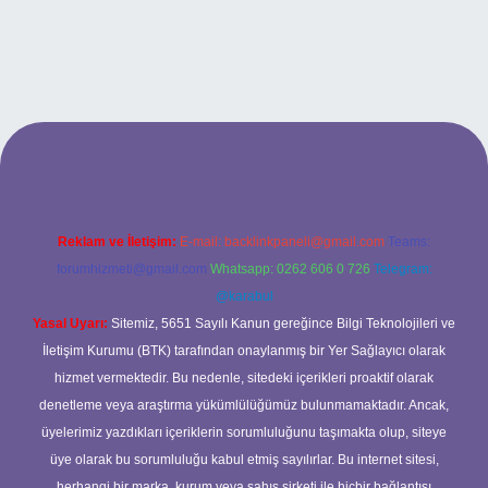
exbet
Reklam ve İletişim:
E-mail:
backlinkpaneli@gmail.com
Teams:
forumhizmeti@gmail.com
Whatsapp: 0262 606 0 726
Telegram:
@karabul
Yasal Uyarı:
Sitemiz, 5651 Sayılı Kanun gereğince Bilgi Teknolojileri ve
İletişim Kurumu (BTK) tarafından onaylanmış bir Yer Sağlayıcı olarak
hizmet vermektedir. Bu nedenle, sitedeki içerikleri proaktif olarak
denetleme veya araştırma yükümlülüğümüz bulunmamaktadır. Ancak,
üyelerimiz yazdıkları içeriklerin sorumluluğunu taşımakta olup, siteye
üye olarak bu sorumluluğu kabul etmiş sayılırlar. Bu internet sitesi,
herhangi bir marka, kurum veya şahıs şirketi ile hiçbir bağlantısı