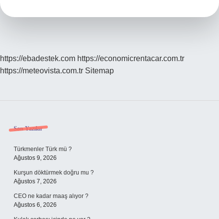
Elektrik
Yakar
Mı
https://ebadestek.com
https://economicrentacar.com.tr
https://meteovista.com.tr
Sitemap
Sidebar
Son Yazılar
Türkmenler Türk mü ?
Ağustos 9, 2026
Kurşun döktürmek doğru mu ?
Ağustos 7, 2026
CEO ne kadar maaş alıyor ?
Ağustos 6, 2026