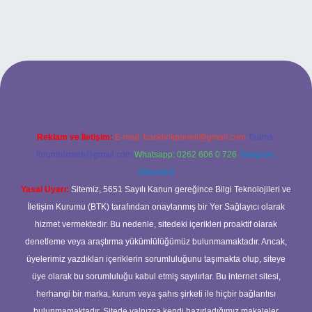
bet
Reklam ve İletişim:
E-mail:
backlinkpaneli@gmail.com
Teams:
forumhizmeti@gmail.com
Whatsapp: 0262 606 0 726
Telegram:
@karabul
Yasal Uyarı:
Sitemiz, 5651 Sayılı Kanun gereğince Bilgi Teknolojileri ve
İletişim Kurumu (BTK) tarafından onaylanmış bir Yer Sağlayıcı olarak
hizmet vermektedir. Bu nedenle, sitedeki içerikleri proaktif olarak
denetleme veya araştırma yükümlülüğümüz bulunmamaktadır. Ancak,
üyelerimiz yazdıkları içeriklerin sorumluluğunu taşımakta olup, siteye
üye olarak bu sorumluluğu kabul etmiş sayılırlar. Bu internet sitesi,
herhangi bir marka, kurum veya şahıs şirketi ile hiçbir bağlantısı
bulunmamaktadır. Sitede yalnızca kendi hazırladığımız makaleler