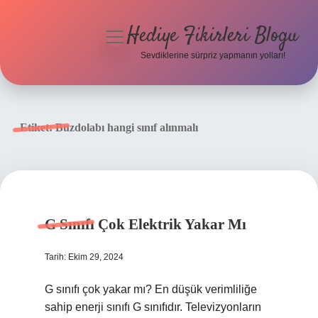
Hediye Fikirleri Blogu
menüyü
aç
Sevdiklerine sürpriz yapmanın yolları!
Anasayfa
Gizlilik Politikası
Etiket:
Buzdolabı hangi sınıf alınmalı
Yasal Uyarı
Hakkımızda
G Sınıfı Çok Elektrik Yakar Mı
Tarih: Ekim 29, 2024
G sınıfı çok yakar mı? En düşük verimliliğe
sahip enerji sınıfı G sınıfıdır. Televizyonların