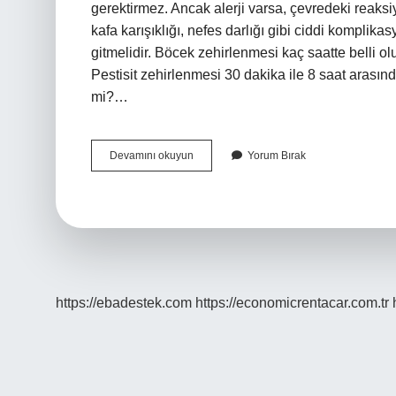
gerektirmez. Ancak alerji varsa, çevredeki reaksiy
kafa karışıklığı, nefes darlığı gibi ciddi komplika
gitmelidir. Böcek zehirlenmesi kaç saatte belli olu
Pestisit zehirlenmesi 30 dakika ile 8 saat arasında
mi?…
Böcek
Devamını okuyun
Yorum Bırak
Sokması
Ne
Zaman
Tehlikeli
Olur
https://ebadestek.com
https://economicrentacar.com.tr