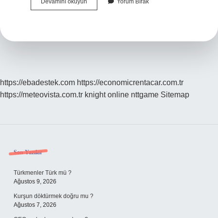
Bıldırcın
Devamını okuyun
Yorum Bırak
Eti
Yenir
Mi
https://ebadestek.com
https://economicrentacar.com.tr
https://meteovista.com.tr
knight online
nttgame
Sitemap
Sidebar
Son Yazılar
Türkmenler Türk mü ?
Ağustos 9, 2026
Kurşun döktürmek doğru mu ?
Ağustos 7, 2026