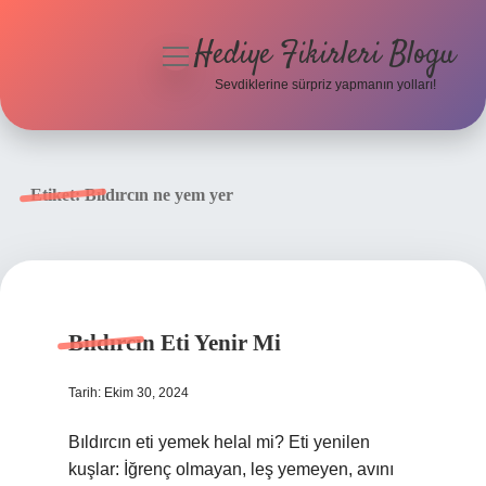
Hediye Fikirleri Blogu
menüyü
aç
Sevdiklerine sürpriz yapmanın yolları!
Anasayfa
Gizlilik Politikası
Etiket:
Bıldırcın ne yem yer
Yasal Uyarı
Hakkımızda
Bıldırcın Eti Yenir Mi
Tarih: Ekim 30, 2024
Bıldırcın eti yemek helal mi? Eti yenilen
kuşlar: İğrenç olmayan, leş yemeyen, avını