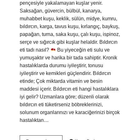
pençesiyle yakalamayan kuşlar yenir.
Saksağan, güvercin, bülbül, kanarya,
muhabbet kuşu, keklik, sülün, midye, kumru,
bıldırcın, karga, tavus kuşu, kırlangıç, baykuş,
papağan, turna, saka kuşu, çalı kuşu, ispinoz,
serçe ve sığırcık gibi kuşlar helaldir. Bıldırcın
eti tadı nasıl?
Bu yiyeceğin eti sulu ve
yumuşaktır ve harika bir tada sahiptir. Kronik
hastalıklarda durumu iyileştirir, tonusu
iyileştirir ve kemikleri güçlendirir. Bıldırcın
etinde; Çok miktarda vitamin ve besin
maddesi içerir. Bıldırcın eti hangi hastalıklara
iyi gelir? Uzmanlara göre; düzenli olarak
bıldırcın eti tüketirseniz böbreklerinizi,
solunum organlarınızı ve karaciğerinizi birçok
hastalıktan…