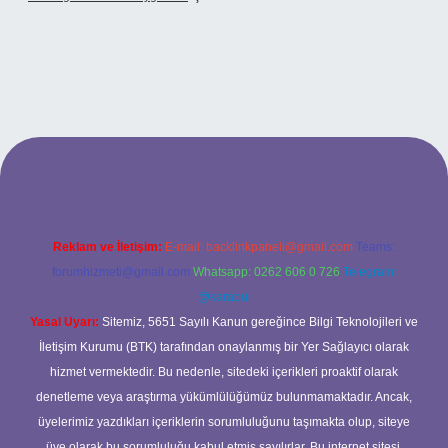
xbet
Reklam ve İletişim:
E-mail:
backlinkpaneli@gmail.com
Teams:
forumhizmeti@gmail.com
Whatsapp: 0262 606 0 726
Telegram:
@karabul
Yasal Uyarı:
Sitemiz, 5651 Sayılı Kanun gereğince Bilgi Teknolojileri ve
İletişim Kurumu (BTK) tarafından onaylanmış bir Yer Sağlayıcı olarak
hizmet vermektedir. Bu nedenle, sitedeki içerikleri proaktif olarak
denetleme veya araştırma yükümlülüğümüz bulunmamaktadır. Ancak,
üyelerimiz yazdıkları içeriklerin sorumluluğunu taşımakta olup, siteye
üye olarak bu sorumluluğu kabul etmiş sayılırlar. Bu internet sitesi,