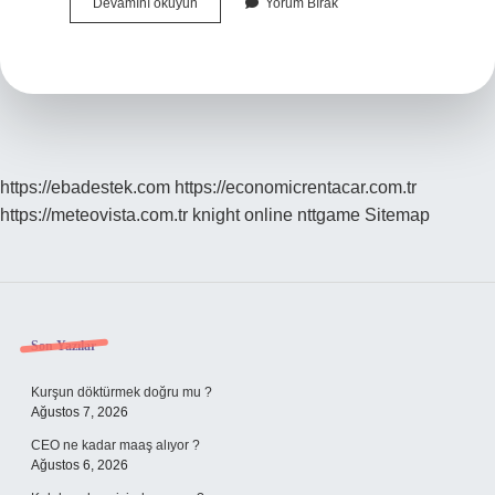
Bıldırcın
Devamını okuyun
Yorum Bırak
Eti
Yenir
Mi
https://ebadestek.com
https://economicrentacar.com.tr
https://meteovista.com.tr
knight online
nttgame
Sitemap
Sidebar
Son Yazılar
Kurşun döktürmek doğru mu ?
Ağustos 7, 2026
CEO ne kadar maaş alıyor ?
Ağustos 6, 2026