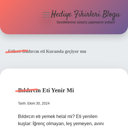
Hediye Fikirleri Blogu
menüyü
aç
Sevdiklerine sürpriz yapmanın yolları!
Anasayfa
Gizlilik Politikası
Etiket:
Bıldırcın eti Kuranda geçiyor mu
Yasal Uyarı
Hakkımızda
Bıldırcın Eti Yenir Mi
Tarih: Ekim 30, 2024
Bıldırcın eti yemek helal mi? Eti yenilen
kuşlar: İğrenç olmayan, leş yemeyen, avını