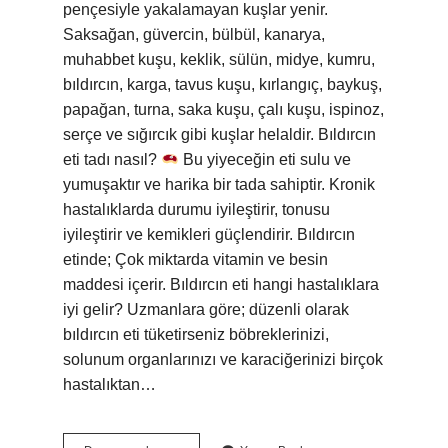
pençesiyle yakalamayan kuşlar yenir.
Saksağan, güvercin, bülbül, kanarya,
muhabbet kuşu, keklik, sülün, midye, kumru,
bıldırcın, karga, tavus kuşu, kırlangıç, baykuş,
papağan, turna, saka kuşu, çalı kuşu, ispinoz,
serçe ve sığırcık gibi kuşlar helaldir. Bıldırcın
eti tadı nasıl?
Bu yiyeceğin eti sulu ve
yumuşaktır ve harika bir tada sahiptir. Kronik
hastalıklarda durumu iyileştirir, tonusu
iyileştirir ve kemikleri güçlendirir. Bıldırcın
etinde; Çok miktarda vitamin ve besin
maddesi içerir. Bıldırcın eti hangi hastalıklara
iyi gelir? Uzmanlara göre; düzenli olarak
bıldırcın eti tüketirseniz böbreklerinizi,
solunum organlarınızı ve karaciğerinizi birçok
hastalıktan…