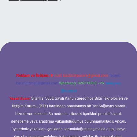
xbet
Reklam ve İletişim:
E-mail:
backlinkpaneli@gmail.com
Teams:
forumhizmeti@gmail.com
Whatsapp: 0262 606 0 726
Telegram:
@karabul
Yasal Uyarı:
Sitemiz, 5651 Sayılı Kanun gereğince Bilgi Teknolojileri ve
İletişim Kurumu (BTK) tarafından onaylanmış bir Yer Sağlayıcı olarak
hizmet vermektedir. Bu nedenle, sitedeki içerikleri proaktif olarak
denetleme veya araştırma yükümlülüğümüz bulunmamaktadır. Ancak,
üyelerimiz yazdıkları içeriklerin sorumluluğunu taşımakta olup, siteye
üye olarak bu sorumluluğu kabul etmiş sayılırlar. Bu internet sitesi,