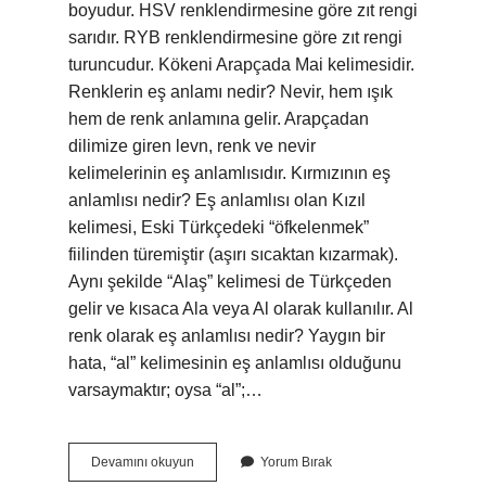
boyudur. HSV renklendirmesine göre zıt rengi
sarıdır. RYB renklendirmesine göre zıt rengi
turuncudur. Kökeni Arapçada Mai kelimesidir.
Renklerin eş anlamı nedir? Nevir, hem ışık
hem de renk anlamına gelir. Arapçadan
dilimize giren levn, renk ve nevir
kelimelerinin eş anlamlısıdır. Kırmızının eş
anlamlısı nedir? Eş anlamlısı olan Kızıl
kelimesi, Eski Türkçedeki “öfkelenmek”
fiilinden türemiştir (aşırı sıcaktan kızarmak).
Aynı şekilde “Alaş” kelimesi de Türkçeden
gelir ve kısaca Ala veya Al olarak kullanılır. Al
renk olarak eş anlamlısı nedir? Yaygın bir
hata, “al” kelimesinin eş anlamlısı olduğunu
varsaymaktır; oysa “al”;…
Mavinin
Devamını okuyun
Yorum Bırak
Eş