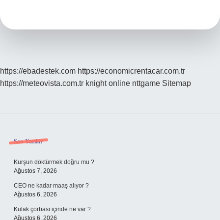
Anlamlısı
Ne
Demek
https://ebadestek.com
https://economicrentacar.com.tr
https://meteovista.com.tr
knight online
nttgame
Sitemap
Sidebar
Son Yazılar
Kurşun döktürmek doğru mu ?
Ağustos 7, 2026
CEO ne kadar maaş alıyor ?
Ağustos 6, 2026
Kulak çorbası içinde ne var ?
Ağustos 6, 2026