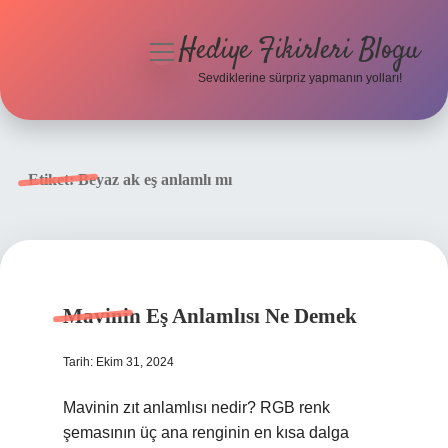
Hediye Fikirleri Blogu
menüyü
aç
Sevdiklerine sürpriz yapmanın yolları!
Anasayfa
Gizlilik Politikası
Etiket:
Beyaz ak eş anlamlı mı
Yasal Uyarı
Hakkımızda
Mavinin Eş Anlamlısı Ne Demek
Tarih: Ekim 31, 2024
Mavinin zıt anlamlısı nedir? RGB renk
şemasının üç ana renginin en kısa dalga