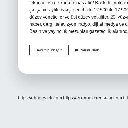
teknolojileri ne kadar maaş alır? Baskı teknolojisi
çalışanın aylık maaşı genellikle 12.500 ile 17.50
düzey yöneticiler ve üst düzey yetkililer, 20. yüz
haber, dergi, televizyon, radyo, dijital medya ve diğ
Basın ve yayıncılık mezunları gazetecilik alanın
Basın
Devamını okuyun
Yorum Bırak
Teknolojisi
Ne
Iş
Yapar
https://ebadestek.com
https://economicrentacar.com.tr