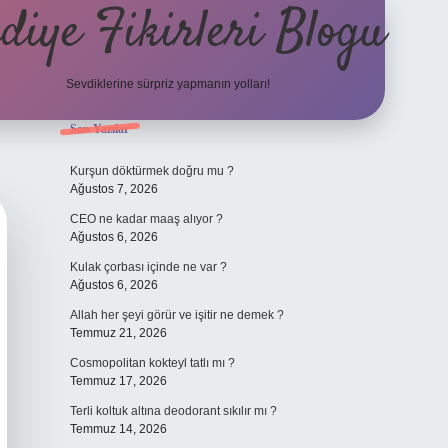
diye Fikirleri Blogu
Sevdiklerine sürpriz yapmanın yolları!
Sidebar
Son Yazılar
elexbet
Kurşun döktürmek doğru mu ?
Ağustos 7, 2026
CEO ne kadar maaş alıyor ?
Ağustos 6, 2026
Kulak çorbası içinde ne var ?
Ağustos 6, 2026
Allah her şeyi görür ve işitir ne demek ?
Temmuz 21, 2026
Cosmopolitan kokteyl tatlı mı ?
Temmuz 17, 2026
Terli koltuk altına deodorant sıkılır mı ?
Temmuz 14, 2026