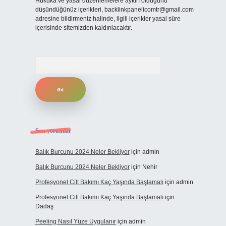
Hukuka ve yasal düzenlemelere aykırı olduğunu
düşündüğünüz içerikleri,
backlinkpanelicomtr@gmail.com
adresine bildirmeniz halinde, ilgili içerikler yasal süre
içerisinde sitemizden kaldırılacaktır.
Arama
Son yorumlar
Balık Burcunu 2024 Neler Bekliyor
için
admin
Balık Burcunu 2024 Neler Bekliyor
için
Nehir
Profesyonel Cilt Bakımı Kaç Yaşında Başlamalı
için
admin
Profesyonel Cilt Bakımı Kaç Yaşında Başlamalı
için
Dadaş
Peeling Nasıl Yüze Uygulanır
için
admin