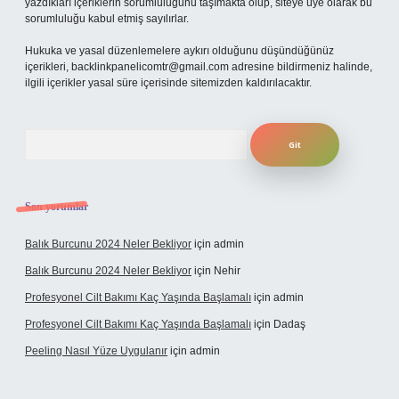
yazdıkları içeriklerin sorumluluğunu taşımakta olup, siteye üye olarak bu
sorumluluğu kabul etmiş sayılırlar.
Hukuka ve yasal düzenlemelere aykırı olduğunu düşündüğünüz
içerikleri,
backlinkpanelicomtr@gmail.com
adresine bildirmeniz halinde,
ilgili içerikler yasal süre içerisinde sitemizden kaldırılacaktır.
Arama
Son yorumlar
Balık Burcunu 2024 Neler Bekliyor
için
admin
Balık Burcunu 2024 Neler Bekliyor
için
Nehir
Profesyonel Cilt Bakımı Kaç Yaşında Başlamalı
için
admin
Profesyonel Cilt Bakımı Kaç Yaşında Başlamalı
için
Dadaş
Peeling Nasıl Yüze Uygulanır
için
admin