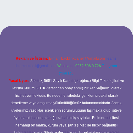
xbet
Reklam ve İletişim:
E-mail:
backlinkpaneli@gmail.com
Teams:
forumhizmeti@gmail.com
Whatsapp: 0262 606 0 726
Telegram:
@karabul
Yasal Uyarı:
Sitemiz, 5651 Sayılı Kanun gereğince Bilgi Teknolojileri ve
İletişim Kurumu (BTK) tarafından onaylanmış bir Yer Sağlayıcı olarak
hizmet vermektedir. Bu nedenle, sitedeki içerikleri proaktif olarak
denetleme veya araştırma yükümlülüğümüz bulunmamaktadır. Ancak,
üyelerimiz yazdıkları içeriklerin sorumluluğunu taşımakta olup, siteye
üye olarak bu sorumluluğu kabul etmiş sayılırlar. Bu internet sitesi,
herhangi bir marka, kurum veya şahıs şirketi ile hiçbir bağlantısı
bulunmamaktadır. Sitede yalnızca kendi hazırladığımız makaleler