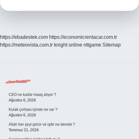
Işe
Yarar
https://ebadestek.com
https://economicrentacar.com.tr
https://meteovista.com.tr
knight online
nttgame
Sitemap
Sidebar
Son Yazılar
CEO ne kadar maaş alıyor ?
Ağustos 6, 2026
Kulak çorbası içinde ne var ?
Ağustos 6, 2026
Allah her şeyi görür ve işitir ne demek ?
Temmuz 21, 2026