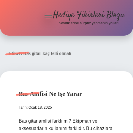
Hediye Fikirleri Blogu
menüyü
aç
Sevdiklerine sürpriz yapmanın yolları!
Anasayfa
Gizlilik Politikası
Etiket:
Bas gitar kaç telli olmalı
Yasal Uyarı
Hakkımızda
Bas Amfisi Ne Işe Yarar
Tarih: Ocak 18, 2025
Bas gitar amfisi farklı mı? Ekipman ve
aksesuarların kullanımı farklıdır. Bu cihazlara