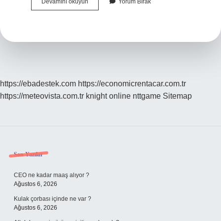
Ankarali
Devamını okuyun
Yorum Bırak
Ayse
Kac
Yasında
https://ebadestek.com
https://economicrentacar.com.tr
https://meteovista.com.tr
knight online
nttgame
Sitemap
Sidebar
Son Yazılar
CEO ne kadar maaş alıyor ?
Ağustos 6, 2026
Kulak çorbası içinde ne var ?
Ağustos 6, 2026