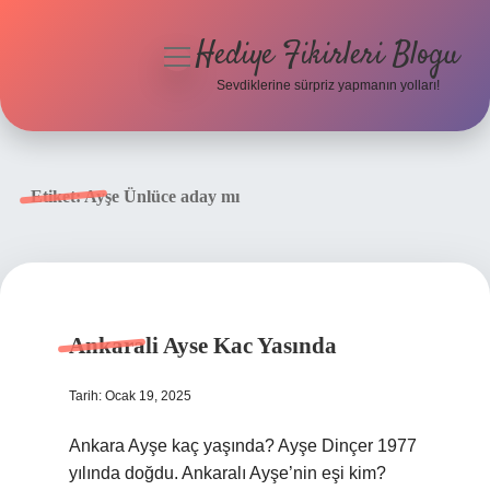
Hediye Fikirleri Blogu
menüyü
aç
Sevdiklerine sürpriz yapmanın yolları!
Anasayfa
Gizlilik Politikası
Etiket:
Ayşe Ünlüce aday mı
Yasal Uyarı
Hakkımızda
Ankarali Ayse Kac Yasında
Tarih: Ocak 19, 2025
Ankara Ayşe kaç yaşında? Ayşe Dinçer 1977
yılında doğdu. Ankaralı Ayşe’nin eşi kim?