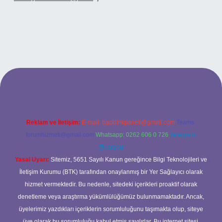
exbet
Reklam ve İletişim:
E-mail:
backlinkpaneli@gmail.com
Teams:
forumhizmeti@gmail.com
Whatsapp: 0262 606 0 726
Telegram:
@karabul
Yasal Uyarı:
Sitemiz, 5651 Sayılı Kanun gereğince Bilgi Teknolojileri ve
İletişim Kurumu (BTK) tarafından onaylanmış bir Yer Sağlayıcı olarak
hizmet vermektedir. Bu nedenle, sitedeki içerikleri proaktif olarak
denetleme veya araştırma yükümlülüğümüz bulunmamaktadır. Ancak,
üyelerimiz yazdıkları içeriklerin sorumluluğunu taşımakta olup, siteye
üye olarak bu sorumluluğu kabul etmiş sayılırlar. Bu internet sitesi,