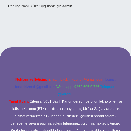
Peeling Nasıl Yüze Uygulanır
için
admin
xbet
Reklam ve İletişim:
E-mail:
backlinkpaneli@gmail.com
Teams:
forumhizmeti@gmail.com
Whatsapp: 0262 606 0 726
Telegram:
@karabul
Yasal Uyarı:
Sitemiz, 5651 Sayılı Kanun gereğince Bilgi Teknolojileri ve
İletişim Kurumu (BTK) tarafından onaylanmış bir Yer Sağlayıcı olarak
hizmet vermektedir. Bu nedenle, sitedeki içerikleri proaktif olarak
denetleme veya araştırma yükümlülüğümüz bulunmamaktadır. Ancak,
üyelerimiz yazdıkları içeriklerin sorumluluğunu taşımakta olup, siteye