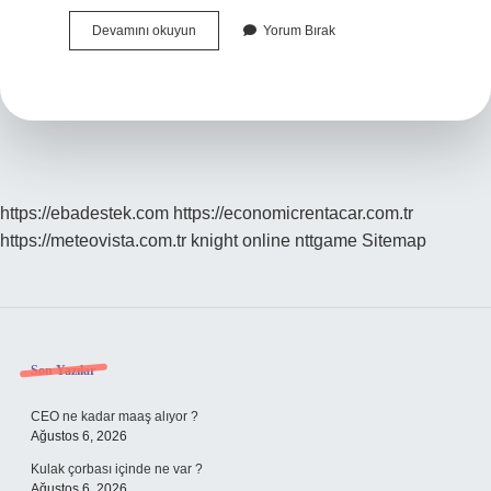
Avustralya
Devamını okuyun
Yorum Bırak
Ya
Ne
Zaman
Gitmeli
https://ebadestek.com
https://economicrentacar.com.tr
https://meteovista.com.tr
knight online
nttgame
Sitemap
Sidebar
Son Yazılar
CEO ne kadar maaş alıyor ?
Ağustos 6, 2026
Kulak çorbası içinde ne var ?
Ağustos 6, 2026