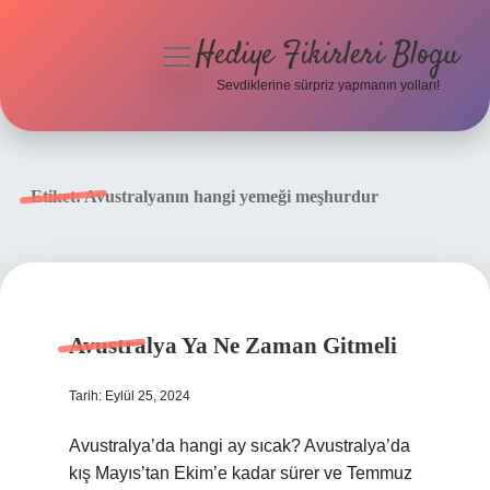
Hediye Fikirleri Blogu
menüyü
aç
Sevdiklerine sürpriz yapmanın yolları!
Anasayfa
Gizlilik Politikası
Etiket:
Avustralyanın hangi yemeği meşhurdur
Yasal Uyarı
Hakkımızda
Avustralya Ya Ne Zaman Gitmeli
Tarih: Eylül 25, 2024
Avustralya’da hangi ay sıcak? Avustralya’da
kış Mayıs’tan Ekim’e kadar sürer ve Temmuz