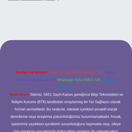
bet
Reklam ve İletişim:
E-mail:
backlinkpaneli@gmail.com
Teams:
forumhizmeti@gmail.com
Whatsapp: 0262 606 0 726
Telegram:
@karabul
Yasal Uyarı:
Sitemiz, 5651 Sayılı Kanun gereğince Bilgi Teknolojileri ve
İletişim Kurumu (BTK) tarafından onaylanmış bir Yer Sağlayıcı olarak
hizmet vermektedir. Bu nedenle, sitedeki içerikleri proaktif olarak
denetleme veya araştırma yükümlülüğümüz bulunmamaktadır. Ancak,
üyelerimiz yazdıkları içeriklerin sorumluluğunu taşımakta olup, siteye
üye olarak bu sorumluluğu kabul etmiş sayılırlar. Bu internet sitesi,