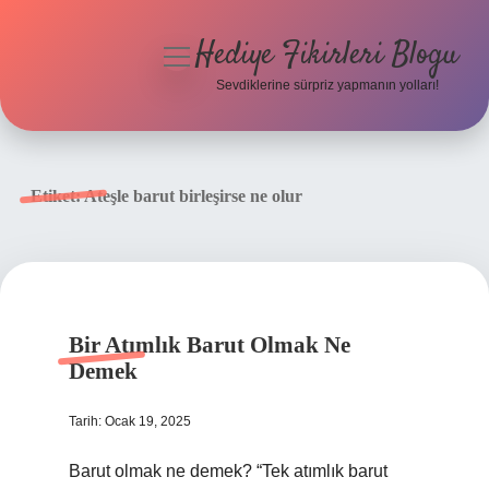
Hediye Fikirleri Blogu
menüyü
aç
Sevdiklerine sürpriz yapmanın yolları!
Anasayfa
Gizlilik Politikası
Etiket:
Ateşle barut birleşirse ne olur
Yasal Uyarı
Hakkımızda
Bir Atımlık Barut Olmak Ne
Demek
Tarih: Ocak 19, 2025
Barut olmak ne demek? “Tek atımlık barut