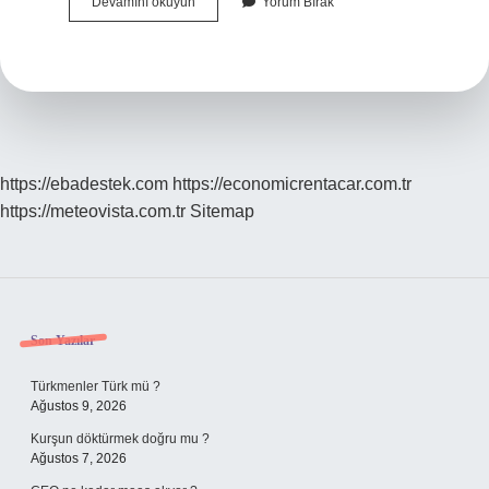
Bir
Devamını okuyun
Yorum Bırak
Atımlık
Barut
Olmak
Ne
Demek
https://ebadestek.com
https://economicrentacar.com.tr
https://meteovista.com.tr
Sitemap
Sidebar
Son Yazılar
Türkmenler Türk mü ?
Ağustos 9, 2026
Kurşun döktürmek doğru mu ?
Ağustos 7, 2026