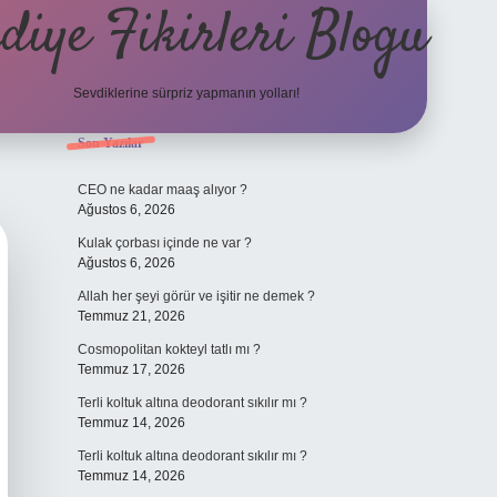
diye Fikirleri Blogu
Sevdiklerine sürpriz yapmanın yolları!
Sidebar
Son Yazılar
elexbet
CEO ne kadar maaş alıyor ?
Ağustos 6, 2026
Kulak çorbası içinde ne var ?
Ağustos 6, 2026
Allah her şeyi görür ve işitir ne demek ?
Temmuz 21, 2026
Cosmopolitan kokteyl tatlı mı ?
Temmuz 17, 2026
Terli koltuk altına deodorant sıkılır mı ?
Temmuz 14, 2026
Terli koltuk altına deodorant sıkılır mı ?
Temmuz 14, 2026