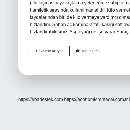
pıhtılaşmasını yavaşlatma yeteneğine sahip olmas
hamilelik sırasında kullanılmamalıdır. Kilo vermek 
faydalarından biri de kilo vermeye yardımcı olma
hızlandırır. Sabah aç karnına 2 tatlı kaşığı saffl
hızlandırabilirsiniz. Aspir yağı ne işe yarar Sar
Aspir
Devamını okuyun
Yorum Bırak
Yağı
Neye
Iyi
Gelir
https://ebadestek.com
https://economicrentacar.com.tr