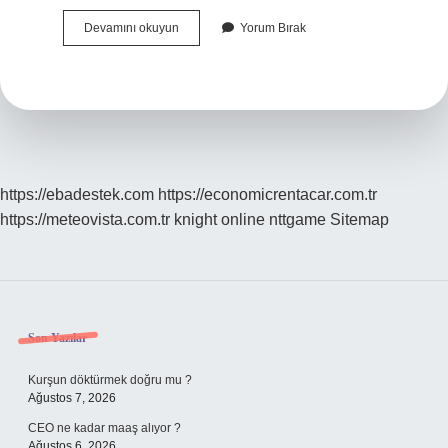
Aspir
Devamını okuyun
Yorum Bırak
Yağı
Neye
Iyi
Gelir
https://ebadestek.com
https://economicrentacar.com.tr
https://meteovista.com.tr
knight online
nttgame
Sitemap
Sidebar
Son Yazılar
Kurşun döktürmek doğru mu ?
Ağustos 7, 2026
CEO ne kadar maaş alıyor ?
Ağustos 6, 2026