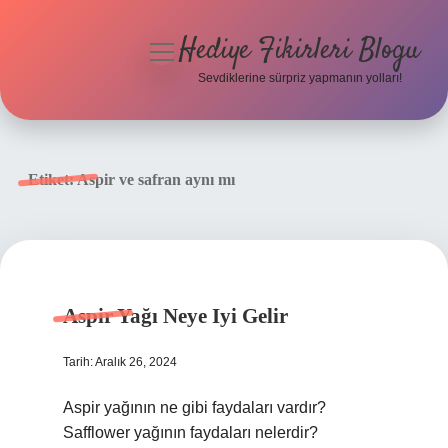
Hediye Fikirleri Blogu
menüyü
aç
Sevdiklerine sürpriz yapmanın yolları!
Anasayfa
Gizlilik Politikası
Etiket:
Aspir ve safran aynı mı
Yasal Uyarı
Hakkımızda
Aspir Yağı Neye Iyi Gelir
Tarih: Aralık 26, 2024
Aspir yağının ne gibi faydaları vardır?
Safflower yağının faydaları nelerdir?