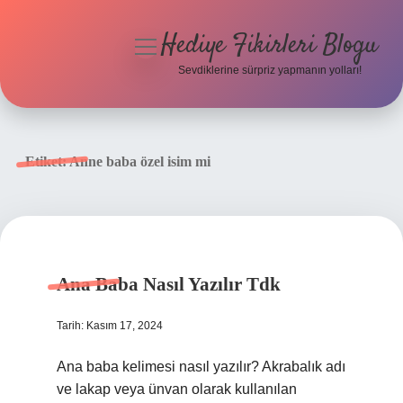
Hediye Fikirleri Blogu
menüyü
aç
Sevdiklerine sürpriz yapmanın yolları!
Anasayfa
Gizlilik Politikası
Etiket:
Anne baba özel isim mi
Yasal Uyarı
Hakkımızda
Ana Baba Nasıl Yazılır Tdk
Tarih: Kasım 17, 2024
Ana baba kelimesi nasıl yazılır? Akrabalık adı
ve lakap veya ünvan olarak kullanılan