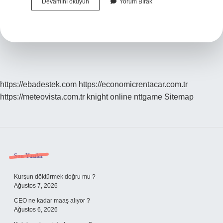
Ana
Devamını okuyun
Yorum Bırak
Baba
Nasıl
Yazılır
Tdk
https://ebadestek.com
https://economicrentacar.com.tr
https://meteovista.com.tr
knight online
nttgame
Sitemap
Sidebar
Son Yazılar
Kurşun döktürmek doğru mu ?
Ağustos 7, 2026
CEO ne kadar maaş alıyor ?
Ağustos 6, 2026