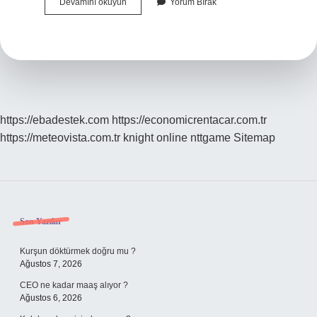
Alevilikte
Devamını okuyun
Yorum Bırak
Kadın
Nedir
https://ebadestek.com
https://economicrentacar.com.tr
https://meteovista.com.tr
knight online
nttgame
Sitemap
Sidebar
Son Yazılar
Kurşun döktürmek doğru mu ?
Ağustos 7, 2026
CEO ne kadar maaş alıyor ?
Ağustos 6, 2026