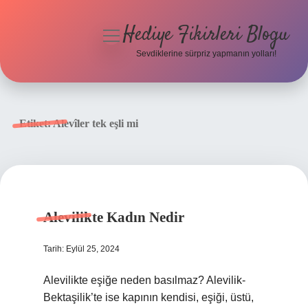
Hediye Fikirleri Blogu
menüyü
aç
Sevdiklerine sürpriz yapmanın yolları!
Anasayfa
Gizlilik Politikası
Etiket:
Alevîler tek eşli mi
Yasal Uyarı
Hakkımızda
Alevilikte Kadın Nedir
Tarih: Eylül 25, 2024
Alevilikte eşiğe neden basılmaz? Alevilik-
Bektaşilik’te ise kapının kendisi, eşiği, üstü,