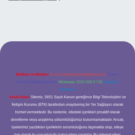
xbet
Reklam ve İletişim:
E-mail:
backlinkpaneli@gmail.com
Teams:
forumhizmeti@gmail.com
Whatsapp: 0262 606 0 726
Telegram:
@karabul
Yasal Uyarı:
Sitemiz, 5651 Sayılı Kanun gereğince Bilgi Teknolojileri ve
İletişim Kurumu (BTK) tarafından onaylanmış bir Yer Sağlayıcı olarak
hizmet vermektedir. Bu nedenle, sitedeki içerikleri proaktif olarak
denetleme veya araştırma yükümlülüğümüz bulunmamaktadır. Ancak,
üyelerimiz yazdıkları içeriklerin sorumluluğunu taşımakta olup, siteye
üye olarak bu sorumluluğu kabul etmiş sayılırlar. Bu internet sitesi,