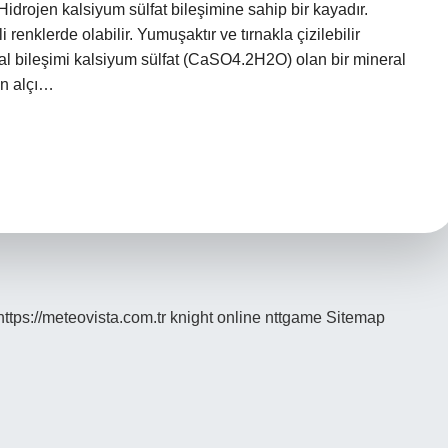
idrojen kalsiyum sülfat bileşimine sahip bir kayadır.
 renklerde olabilir. Yumuşaktır ve tırnakla çizilebilir
yasal bileşimi kalsiyum sülfat (CaSO4.2H2O) olan bir mineral
ton alçı…
https://meteovista.com.tr
knight online
nttgame
Sitemap