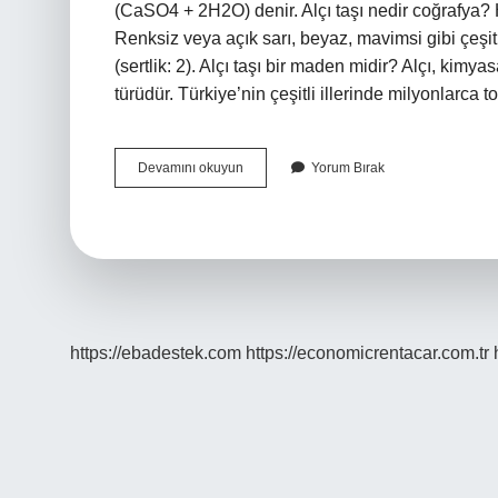
(CaSO4 + 2H2O) denir. Alçı taşı nedir coğrafya? H
Renksiz veya açık sarı, beyaz, mavimsi gibi çeşitli
(sertlik: 2). Alçı taşı bir maden midir? Alçı, kim
türüdür. Türkiye’nin çeşitli illerinde milyonlarca 
Alçı
Devamını okuyun
Yorum Bırak
Taşı
Nerede
Kullanılır
4
Sınıf
https://ebadestek.com
https://economicrentacar.com.tr