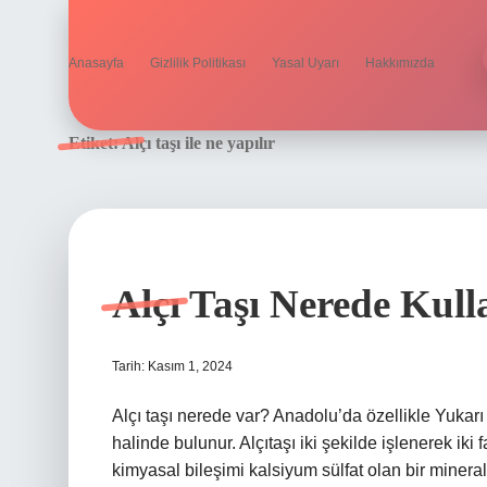
Anasayfa
Gizlilik Politikası
Yasal Uyarı
Hakkımızda
Etiket:
Alçı taşı ile ne yapılır
Alçı Taşı Nerede Kulla
Tarih: Kasım 1, 2024
Alçı taşı nerede var? Anadolu’da özellikle Yukarı K
halinde bulunur. Alçıtaşı iki şekilde işlenerek iki fa
kimyasal bileşimi kalsiyum sülfat olan bir minerald