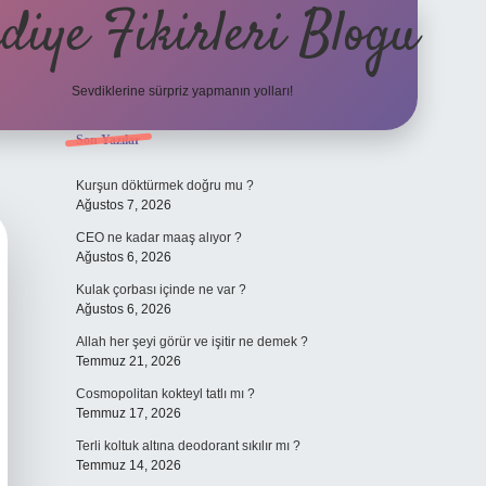
diye Fikirleri Blogu
Sevdiklerine sürpriz yapmanın yolları!
Sidebar
Son Yazılar
elexbet
Kurşun döktürmek doğru mu ?
Ağustos 7, 2026
CEO ne kadar maaş alıyor ?
Ağustos 6, 2026
Kulak çorbası içinde ne var ?
Ağustos 6, 2026
Allah her şeyi görür ve işitir ne demek ?
Temmuz 21, 2026
Cosmopolitan kokteyl tatlı mı ?
Temmuz 17, 2026
Terli koltuk altına deodorant sıkılır mı ?
Temmuz 14, 2026