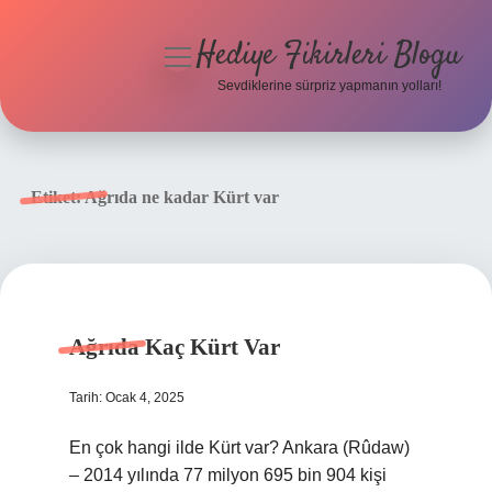
Hediye Fikirleri Blogu
menüyü
aç
Sevdiklerine sürpriz yapmanın yolları!
Anasayfa
Gizlilik Politikası
Etiket:
Ağrıda ne kadar Kürt var
Yasal Uyarı
Hakkımızda
Ağrıda Kaç Kürt Var
Tarih: Ocak 4, 2025
En çok hangi ilde Kürt var? Ankara (Rûdaw)
– 2014 yılında 77 milyon 695 bin 904 kişi