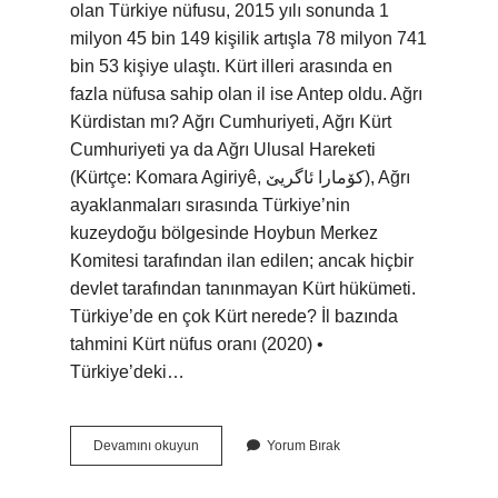
olan Türkiye nüfusu, 2015 yılı sonunda 1
milyon 45 bin 149 kişilik artışla 78 milyon 741
bin 53 kişiye ulaştı. Kürt illeri arasında en
fazla nüfusa sahip olan il ise Antep oldu. Ağrı
Kürdistan mı? Ağrı Cumhuriyeti, Ağrı Kürt
Cumhuriyeti ya da Ağrı Ulusal Hareketi
(Kürtçe: Komara Agiriyê, کۆمارا ئاگریێ), Ağrı
ayaklanmaları sırasında Türkiye’nin
kuzeydoğu bölgesinde Hoybun Merkez
Komitesi tarafından ilan edilen; ancak hiçbir
devlet tarafından tanınmayan Kürt hükümeti.
Türkiye’de en çok Kürt nerede? İl bazında
tahmini Kürt nüfus oranı (2020) •
Türkiye’deki…
Ağrıda
Devamını okuyun
Yorum Bırak
Kaç
Kürt