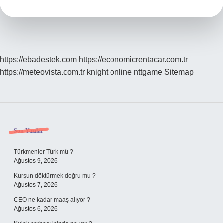
Var
https://ebadestek.com
https://economicrentacar.com.tr
https://meteovista.com.tr
knight online
nttgame
Sitemap
Sidebar
Son Yazılar
Türkmenler Türk mü ?
Ağustos 9, 2026
Kurşun döktürmek doğru mu ?
Ağustos 7, 2026
CEO ne kadar maaş alıyor ?
Ağustos 6, 2026