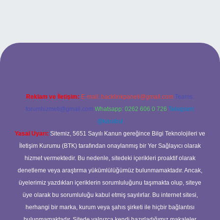
xbet
Reklam ve İletişim:
E-mail:
backlinkpaneli@gmail.com
Teams:
forumhizmeti@gmail.com
Whatsapp: 0262 606 0 726
Telegram:
@karabul
Yasal Uyarı:
Sitemiz, 5651 Sayılı Kanun gereğince Bilgi Teknolojileri ve
İletişim Kurumu (BTK) tarafından onaylanmış bir Yer Sağlayıcı olarak
hizmet vermektedir. Bu nedenle, sitedeki içerikleri proaktif olarak
denetleme veya araştırma yükümlülüğümüz bulunmamaktadır. Ancak,
üyelerimiz yazdıkları içeriklerin sorumluluğunu taşımakta olup, siteye
üye olarak bu sorumluluğu kabul etmiş sayılırlar. Bu internet sitesi,
herhangi bir marka, kurum veya şahıs şirketi ile hiçbir bağlantısı
bulunmamaktadır. Sitede yalnızca kendi hazırladığımız makaleler