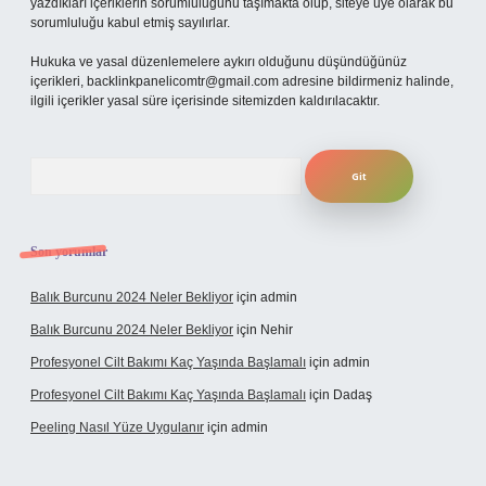
yazdıkları içeriklerin sorumluluğunu taşımakta olup, siteye üye olarak bu
sorumluluğu kabul etmiş sayılırlar.
Hukuka ve yasal düzenlemelere aykırı olduğunu düşündüğünüz
içerikleri,
backlinkpanelicomtr@gmail.com
adresine bildirmeniz halinde,
ilgili içerikler yasal süre içerisinde sitemizden kaldırılacaktır.
Arama
Son yorumlar
Balık Burcunu 2024 Neler Bekliyor
için
admin
Balık Burcunu 2024 Neler Bekliyor
için
Nehir
Profesyonel Cilt Bakımı Kaç Yaşında Başlamalı
için
admin
Profesyonel Cilt Bakımı Kaç Yaşında Başlamalı
için
Dadaş
Peeling Nasıl Yüze Uygulanır
için
admin