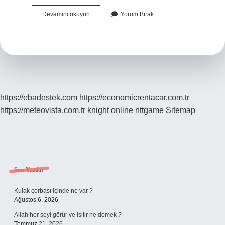
Adak
Devamını okuyun
Yorum Bırak
Tan
Sonra
Ne
Yapılır
https://ebadestek.com
https://economicrentacar.com.tr
https://meteovista.com.tr
knight online
nttgame
Sitemap
Sidebar
Son Yazılar
Kulak çorbası içinde ne var ?
Ağustos 6, 2026
Allah her şeyi görür ve işitir ne demek ?
Temmuz 21, 2026