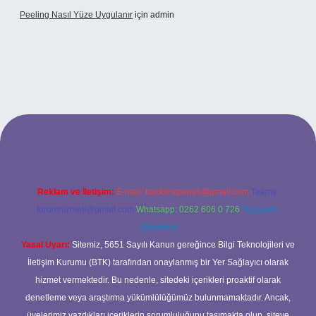
Peeling Nasıl Yüze Uygulanır
için
admin
xbet
Reklam ve İletişim:
E-mail:
backlinkpaneli@gmail.com
Teams:
forumhizmeti@gmail.com
Whatsapp: 0262 606 0 726
Telegram:
@karabul
Yasal Uyarı:
Sitemiz, 5651 Sayılı Kanun gereğince Bilgi Teknolojileri ve
İletişim Kurumu (BTK) tarafından onaylanmış bir Yer Sağlayıcı olarak
hizmet vermektedir. Bu nedenle, sitedeki içerikleri proaktif olarak
denetleme veya araştırma yükümlülüğümüz bulunmamaktadır. Ancak,
üyelerimiz yazdıkları içeriklerin sorumluluğunu taşımakta olup, siteye