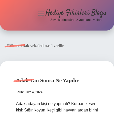
Hediye Fikirleri Blogu
menüyü
aç
Sevdiklerine sürpriz yapmanın yolları!
Anasayfa
Gizlilik Politikası
Etiket:
Adak vekaleti nasıl verilir
Yasal Uyarı
Hakkımızda
Adak Tan Sonra Ne Yapılır
Tarih: Ekim 4, 2024
Adak adayan kişi ne yapmalı? Kurban kesen
kişi; Sığır, koyun, keçi gibi hayvanlardan birini