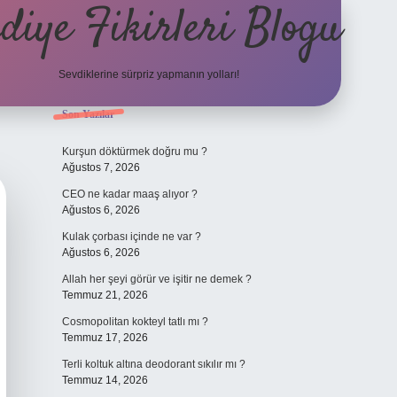
diye Fikirleri Blogu
Sevdiklerine sürpriz yapmanın yolları!
Sidebar
Son Yazılar
elexbet
Kurşun döktürmek doğru mu ?
Ağustos 7, 2026
CEO ne kadar maaş alıyor ?
Ağustos 6, 2026
Kulak çorbası içinde ne var ?
Ağustos 6, 2026
Allah her şeyi görür ve işitir ne demek ?
Temmuz 21, 2026
Cosmopolitan kokteyl tatlı mı ?
Temmuz 17, 2026
Terli koltuk altına deodorant sıkılır mı ?
Temmuz 14, 2026