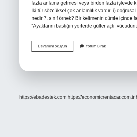
fazla anlama gelmesi veya birden fazla işlevde kul
İki tür sözcüksel çok anlamlılık vardır: i) doğrusa
nedir 7. sınıf örnek? Bir kelimenin cümle içinde fa
“Ayaklarını bastığın yerlerde güller açtı, vücudun
Çok
Devamını okuyun
Yorum Bırak
Anlamlılık
Nedir
Edebiyat
https://ebadestek.com
https://economicrentacar.com.tr