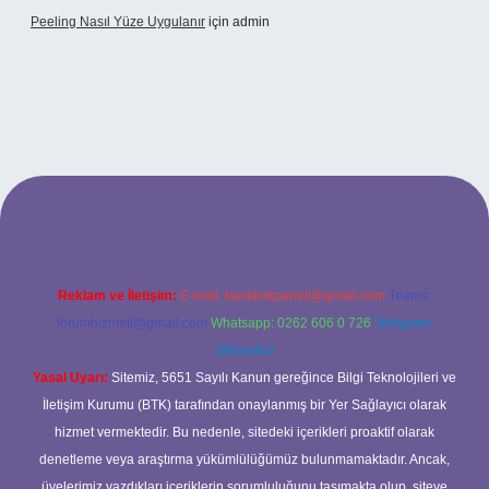
Peeling Nasıl Yüze Uygulanır
için
admin
Reklam ve İletişim:
E-mail:
backlinkpaneli@gmail.com
Teams:
forumhizmeti@gmail.com
Whatsapp: 0262 606 0 726
Telegram:
@karabul
Yasal Uyarı:
Sitemiz, 5651 Sayılı Kanun gereğince Bilgi Teknolojileri ve
İletişim Kurumu (BTK) tarafından onaylanmış bir Yer Sağlayıcı olarak
hizmet vermektedir. Bu nedenle, sitedeki içerikleri proaktif olarak
denetleme veya araştırma yükümlülüğümüz bulunmamaktadır. Ancak,
üyelerimiz yazdıkları içeriklerin sorumluluğunu taşımakta olup, siteye