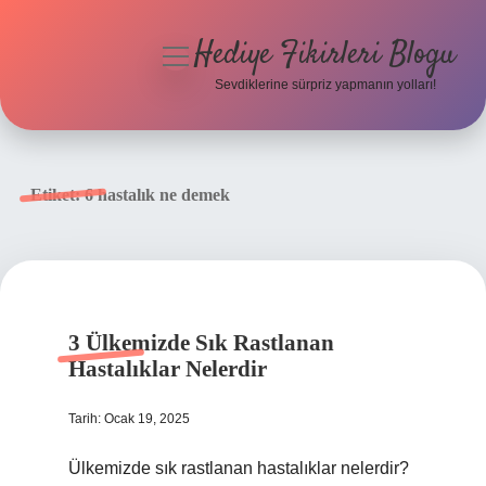
Hediye Fikirleri Blogu
menüyü
aç
Sevdiklerine sürpriz yapmanın yolları!
Anasayfa
Gizlilik Politikası
Etiket:
6 hastalık ne demek
Yasal Uyarı
Hakkımızda
3 Ülkemizde Sık Rastlanan
Hastalıklar Nelerdir
Tarih: Ocak 19, 2025
Ülkemizde sık rastlanan hastalıklar nelerdir?