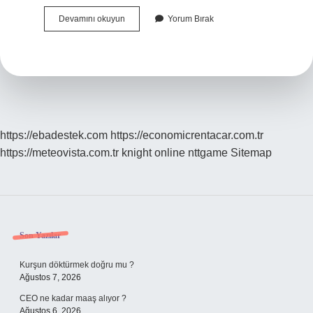
3
Devamını okuyun
Yorum Bırak
Ülkemizde
Sık
Rastlanan
Hastalıklar
Nelerdir
https://ebadestek.com
https://economicrentacar.com.tr
https://meteovista.com.tr
knight online
nttgame
Sitemap
Sidebar
Son Yazılar
Kurşun döktürmek doğru mu ?
Ağustos 7, 2026
CEO ne kadar maaş alıyor ?
Ağustos 6, 2026