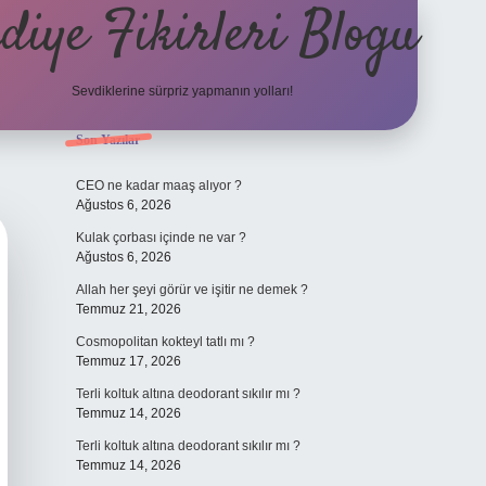
diye Fikirleri Blogu
Sevdiklerine sürpriz yapmanın yolları!
Sidebar
Son Yazılar
elexbet
CEO ne kadar maaş alıyor ?
Ağustos 6, 2026
Kulak çorbası içinde ne var ?
Ağustos 6, 2026
Allah her şeyi görür ve işitir ne demek ?
Temmuz 21, 2026
Cosmopolitan kokteyl tatlı mı ?
Temmuz 17, 2026
Terli koltuk altına deodorant sıkılır mı ?
Temmuz 14, 2026
Terli koltuk altına deodorant sıkılır mı ?
Temmuz 14, 2026