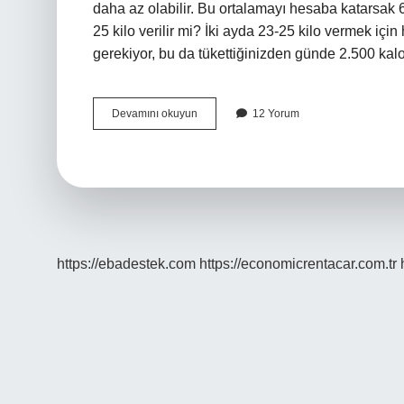
daha az olabilir. Bu ortalamayı hesaba katarsak 60
25 kilo verilir mi? İki ayda 23-25 ​​kilo vermek iç
gerekiyor, bu da tükettiğinizden günde 2.500 ka
20
Devamını okuyun
12 Yorum
Kilo
Vermek
Için
Kaç
Ay
Sürer
https://ebadestek.com
https://economicrentacar.com.tr