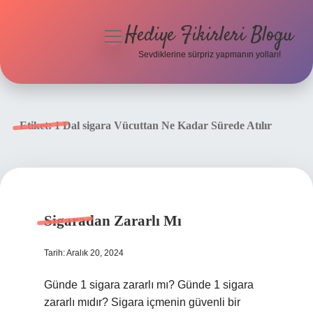
Hediye Fikirleri Blogu
menüyü
aç
Sevdiklerine sürpriz yapmanın yolları!
Anasayfa
Gizlilik Politikası
Etiket:
1 Dal sigara Vücuttan Ne Kadar Sürede Atılır
Yasal Uyarı
Hakkımızda
Sigaradan Zararlı Mı
Tarih: Aralık 20, 2024
Günde 1 sigara zararlı mı? Günde 1 sigara
zararlı mıdır? Sigara içmenin güvenli bir