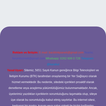
t
Reklam ve İletişim:
E-mail:
backlinkpaneli@gmail.com
Teams:
forumhizmeti@gmail.com
Whatsapp: 0262 606 0 726
Telegram:
@karabul
Yasal Uyarı:
Sitemiz, 5651 Sayılı Kanun gereğince Bilgi Teknolojileri ve
İletişim Kurumu (BTK) tarafından onaylanmış bir Yer Sağlayıcı olarak
hizmet vermektedir. Bu nedenle, sitedeki içerikleri proaktif olarak
denetleme veya araştırma yükümlülüğümüz bulunmamaktadır. Ancak,
üyelerimiz yazdıkları içeriklerin sorumluluğunu taşımakta olup, siteye
üye olarak bu sorumluluğu kabul etmiş sayılırlar. Bu internet sitesi,
herhangi bir marka, kurum veya şahıs şirketi ile hiçbir bağlantısı