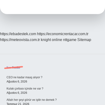
Mı
https://ebadestek.com
https://economicrentacar.com.tr
https://meteovista.com.tr
knight online
nttgame
Sitemap
Sidebar
Son Yazılar
CEO ne kadar maaş alıyor ?
Ağustos 6, 2026
Kulak çorbası içinde ne var ?
Ağustos 6, 2026
Allah her şeyi görür ve işitir ne demek ?
Temmuz 21, 2026